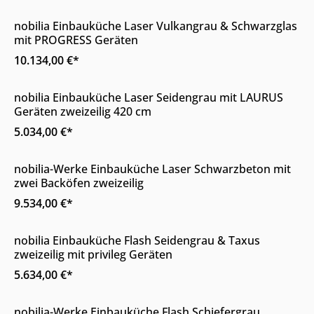
nobilia Einbauküche Laser Vulkangrau & Schwarzglas
mit PROGRESS Geräten
10.134,00 €*
Online & im Möbelhaus erhältlich
nobilia Einbauküche Laser Seidengrau mit LAURUS
Geräten zweizeilig 420 cm
5.034,00 €*
Online & im Möbelhaus erhältlich
nobilia-Werke Einbauküche Laser Schwarzbeton mit
zwei Backöfen zweizeilig
9.534,00 €*
Online & im Möbelhaus erhältlich
nobilia Einbauküche Flash Seidengrau & Taxus
zweizeilig mit privileg Geräten
5.634,00 €*
Online & im Möbelhaus erhältlich
nobilia-Werke Einbauküche Flash Schiefergrau