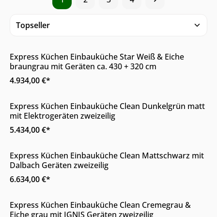
Online & im Möbelhaus erhältlich
Express Küchen Einbauküche Star Weiß & Eiche
braungrau mit Geräten ca. 430 + 320 cm
4.934,00 €*
Online & im Möbelhaus erhältlich
Express Küchen Einbauküche Clean Dunkelgrün matt
mit Elektrogeräten zweizeilig
5.434,00 €*
Online & im Möbelhaus erhältlich
Express Küchen Einbauküche Clean Mattschwarz mit
Dalbach Geräten zweizeilig
6.634,00 €*
Online & im Möbelhaus erhältlich
Express Küchen Einbauküche Clean Cremegrau &
Eiche grau mit IGNIS Geräten zweizeilig