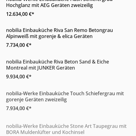
Hochglanz mit AEG Geräten zweizeilig
12.634,00 €*
Online & im Möbelhaus erhältlich
nobilia Einbauküche Riva San Remo Betongrau
Alpinweiß mit gorenje & elica Geräten
7.734,00 €*
Online & im Möbelhaus erhältlich
nobilia Einbauküche Riva Beton Sand & Eiche
Montreal mit JUNKER Geräten
9.934,00 €*
Online & im Möbelhaus erhältlich
nobilia-Werke Einbauküche Touch Schiefergrau mit
gorenje Geräten zweizeilig
7.934,00 €*
Online & im Möbelhaus erhältlich
nobilia-Werke Einbauküche Stone Art Taupegrau mit
BORA Muldenlüfter und Kochinsel