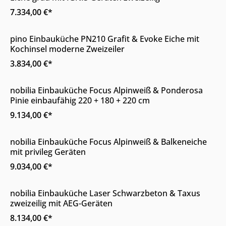
7.334,00 €*
Online & im Möbelhaus erhältlich
pino Einbauküche PN210 Grafit & Evoke Eiche mit
Kochinsel moderne Zweizeiler
3.834,00 €*
Online & im Möbelhaus erhältlich
nobilia Einbauküche Focus Alpinweiß & Ponderosa
Pinie einbaufähig 220 + 180 + 220 cm
9.134,00 €*
Online & im Möbelhaus erhältlich
nobilia Einbauküche Focus Alpinweiß & Balkeneiche
mit privileg Geräten
9.034,00 €*
Online & im Möbelhaus erhältlich
nobilia Einbauküche Laser Schwarzbeton & Taxus
zweizeilig mit AEG-Geräten
8.134,00 €*
Online & im Möbelhaus erhältlich