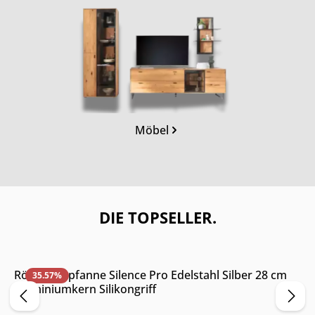
Kategoriegalerie überspringen
Möbel
DIE TOPSELLER.
Online & im Möbelhaus verfügbar
Rösle Bratpfanne Silence Pro Edelstahl Silber 28 cm
35.57
%
Aluminiumkern Silikongriff