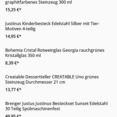
graphitfarbenes Steinzeug 300 ml
15,25 €*
Online & im Möbelhaus verfügbar
Justinus Kinderbesteck Edelstahl Silber mit Tier-
Motiven 4-teilig
14,95 €*
Online & im Möbelhaus verfügbar
Bohemia Cristal Rotweinglas Georgia rauchgrünes
Kristallglas 350 ml
8,39 €*
Online & im Möbelhaus verfügbar
Creatable Dessertteller CREATABLE Uno grünes
Steinzeug Durchmesser 21 cm
13,77 €*
Online & im Möbelhaus verfügbar
Brenger Justus Justinus Besteckset Sunset Edelstahl
30 Teilig Spülmaschinenfest
49,95 €*