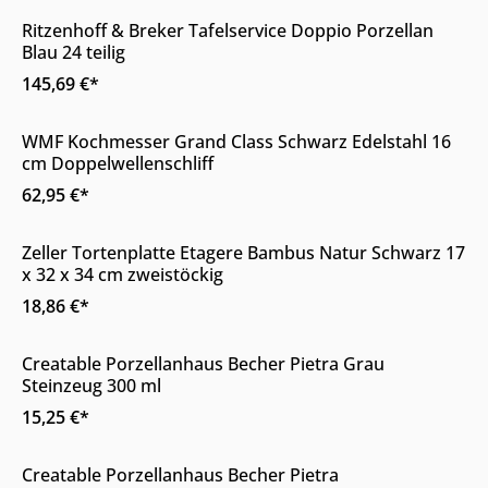
Ritzenhoff & Breker Tafelservice Doppio Porzellan
Blau 24 teilig
145,69 €*
Online & im Möbelhaus verfügbar
WMF Kochmesser Grand Class Schwarz Edelstahl 16
cm Doppelwellenschliff
62,95 €*
Online & im Möbelhaus verfügbar
Zeller Tortenplatte Etagere Bambus Natur Schwarz 17
x 32 x 34 cm zweistöckig
18,86 €*
Online & im Möbelhaus erhältlich
Creatable Porzellanhaus Becher Pietra Grau
Steinzeug 300 ml
15,25 €*
Online & im Möbelhaus erhältlich
Creatable Porzellanhaus Becher Pietra