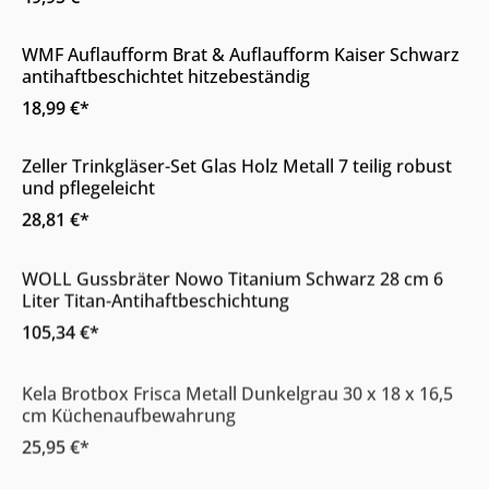
Online & im Möbelhaus verfügbar
WMF Auflaufform Brat & Auflaufform Kaiser Schwarz
antihaftbeschichtet hitzebeständig
18,99 €*
Online & im Möbelhaus verfügbar
Zeller Trinkgläser-Set Glas Holz Metall 7 teilig robust
und pflegeleicht
28,81 €*
Online & im Möbelhaus verfügbar
WOLL Gussbräter Nowo Titanium Schwarz 28 cm 6
Liter Titan-Antihaftbeschichtung
105,34 €*
Online & im Möbelhaus verfügbar
Kela Brotbox Frisca Metall Dunkelgrau 30 x 18 x 16,5
cm Küchenaufbewahrung
25,95 €*
Online & im Möbelhaus verfügbar