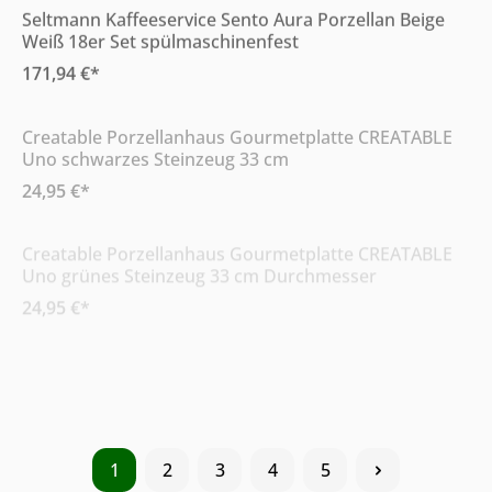
Seltmann Kaffeeservice Sento Aura Porzellan Beige
Weiß 18er Set spülmaschinenfest
171,94 €*
Online & im Möbelhaus verfügbar
Creatable Porzellanhaus Gourmetplatte CREATABLE
Uno schwarzes Steinzeug 33 cm
24,95 €*
Online & im Möbelhaus verfügbar
Creatable Porzellanhaus Gourmetplatte CREATABLE
Uno grünes Steinzeug 33 cm Durchmesser
24,95 €*
Online & im Möbelhaus verfügbar
WOLL Gusspfanne Titanium Nowo Induction Schwarz
28 x 6,5 x 28 cm abnehmbarer Griff
97,84 €*
1
2
3
4
5