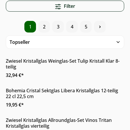
Filter
1
2
3
4
5
Sale
Zwiesel Kristallglas Weinglas-Set Tulip Kristall Klar 8-
teilig
32,94 €*
Online & im Möbelhaus verfügbar
Bohemia Cristal Sektglas Libera Kristallglas 12-teilig
22 cl 22,5 cm
19,95 €*
Online & im Möbelhaus verfügbar
Zwiesel Kristallglas Allroundglas-Set Vinos Tritan
Kristallglas vierteilig