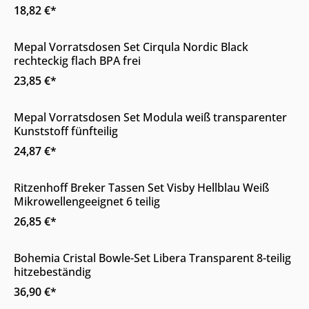
18,82 €*
Online & im Möbelhaus verfügbar
Mepal Vorratsdosen Set Cirqula Nordic Black
rechteckig flach BPA frei
23,85 €*
Online & im Möbelhaus verfügbar
Mepal Vorratsdosen Set Modula weiß transparenter
Kunststoff fünfteilig
24,87 €*
Nur Online erhältlich
Ritzenhoff Breker Tassen Set Visby Hellblau Weiß
Mikrowellengeeignet 6 teilig
26,85 €*
Online & im Möbelhaus verfügbar
Bohemia Cristal Bowle-Set Libera Transparent 8-teilig
hitzebeständig
36,90 €*
Nur Online erhältlich