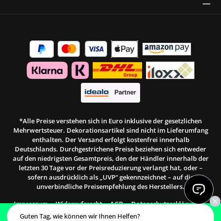
Thrust Siegel
*Alle Preise verstehen sich in Euro inklusive der gesetzlichen
Mehrwertsteuer. Dekorationsartikel sind nicht im Lieferumfang
enthalten. Der Versand erfolgt kostenfrei innerhalb
Deutschlands. Durchgestrichene Preise beziehen sich entweder
auf den niedrigsten Gesamtpreis, den der Händler innerhalb der
letzten 30 Tage vor der Preisreduzierung verlangt hat, oder –
sofern ausdrücklich als „UVP“ gekennzeichnet – auf die
unverbindliche Preisempfehlung des Herstellers.
Impressum
Widerrufsrecht
AGB
Datenschutzerklärung
Barrierefreiheitserklärung
Zahlung & Versand
Guten Tag, wie können wir Ihnen Helfen?
Termin vereinbaren