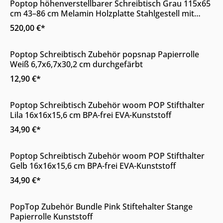
Poptop höhenverstellbarer Schreibtisch Grau 115x65
cm 43–86 cm Melamin Holzplatte Stahlgestell mit
Rollen
520,00 €*
Online & im Möbelhaus verfügbar
Poptop Schreibtisch Zubehör popsnap Papierrolle
Weiß 6,7x6,7x30,2 cm durchgefärbt
12,90 €*
Online & im Möbelhaus verfügbar
Poptop Schreibtisch Zubehör woom POP Stifthalter
Lila 16x16x15,6 cm BPA-frei EVA-Kunststoff
34,90 €*
Online & im Möbelhaus verfügbar
Poptop Schreibtisch Zubehör woom POP Stifthalter
Gelb 16x16x15,6 cm BPA-frei EVA-Kunststoff
34,90 €*
Online & im Möbelhaus verfügbar
PopTop Zubehör Bundle Pink Stiftehalter Stange
Papierrolle Kunststoff