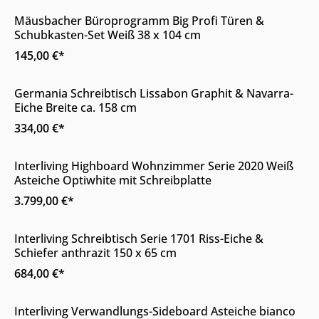
Mäusbacher Büroprogramm Big Profi Türen &
Schubkasten-Set Weiß 38 x 104 cm
145,00 €*
Online & im Möbelhaus erhältlich
Germania Schreibtisch Lissabon Graphit & Navarra-
Eiche Breite ca. 158 cm
334,00 €*
Online & im Möbelhaus erhältlich
Interliving Highboard Wohnzimmer Serie 2020 Weiß
Asteiche Optiwhite mit Schreibplatte
3.799,00 €*
Online & im Möbelhaus erhältlich
Interliving Schreibtisch Serie 1701 Riss-Eiche &
Schiefer anthrazit 150 x 65 cm
684,00 €*
Online & im Möbelhaus erhältlich
Interliving Verwandlungs-Sideboard Asteiche bianco