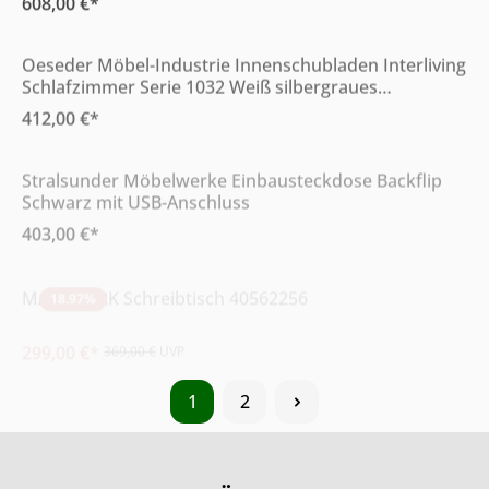
Online & im Möbelhaus erhältlich
Oeseder Möbel-Industrie Innenschubladen Interliving
Schlafzimmer Serie 1032 Weiß silbergraues
Streifendekor
412,00 €*
Online & im Möbelhaus erhältlich
Stralsunder Möbelwerke Einbausteckdose Backflip
Schwarz mit USB-Anschluss
403,00 €*
Sale
MAJA-WERK Schreibtisch 40562256
18.97
%
299,00 €*
369,00 €
UVP
1
2