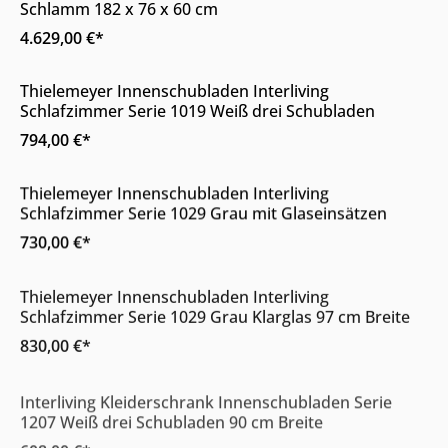
Schlamm 182 x 76 x 60 cm
4.629,00 €*
Online & im Möbelhaus erhältlich
Thielemeyer Innenschubladen Interliving
Schlafzimmer Serie 1019 Weiß drei Schubladen
794,00 €*
Online & im Möbelhaus erhältlich
Thielemeyer Innenschubladen Interliving
Schlafzimmer Serie 1029 Grau mit Glaseinsätzen
730,00 €*
Online & im Möbelhaus erhältlich
Thielemeyer Innenschubladen Interliving
Schlafzimmer Serie 1029 Grau Klarglas 97 cm Breite
830,00 €*
Online & im Möbelhaus erhältlich
Interliving Kleiderschrank Innenschubladen Serie
1207 Weiß drei Schubladen 90 cm Breite
608,00 €*