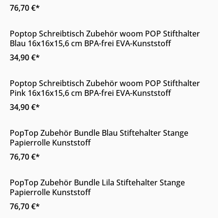
76,70 €*
Online & im Möbelhaus verfügbar
Poptop Schreibtisch Zubehör woom POP Stifthalter
Blau 16x16x15,6 cm BPA-frei EVA-Kunststoff
34,90 €*
Online & im Möbelhaus verfügbar
Poptop Schreibtisch Zubehör woom POP Stifthalter
Pink 16x16x15,6 cm BPA-frei EVA-Kunststoff
34,90 €*
Online & im Möbelhaus verfügbar
PopTop Zubehör Bundle Blau Stiftehalter Stange
Papierrolle Kunststoff
76,70 €*
Online & im Möbelhaus verfügbar
PopTop Zubehör Bundle Lila Stiftehalter Stange
Papierrolle Kunststoff
76,70 €*
Online & im Möbelhaus erhältlich