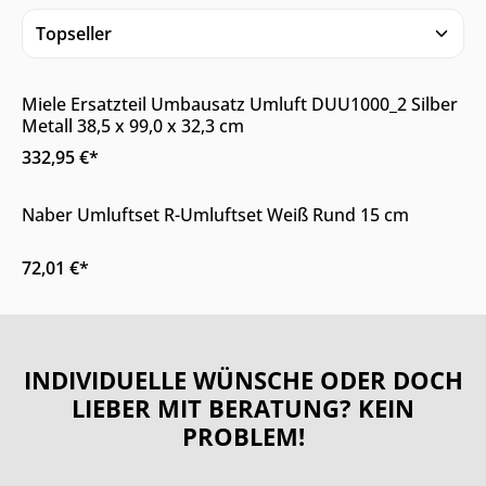
Online & im Möbelhaus verfügbar
Miele Ersatzteil Umbausatz Umluft DUU1000_2 Silber
Metall 38,5 x 99,0 x 32,3 cm
332,95 €*
Nur Online erhältlich
Naber Umluftset R-Umluftset Weiß Rund 15 cm
72,01 €*
INDIVIDUELLE WÜNSCHE ODER DOCH
LIEBER MIT BERATUNG? KEIN
PROBLEM!