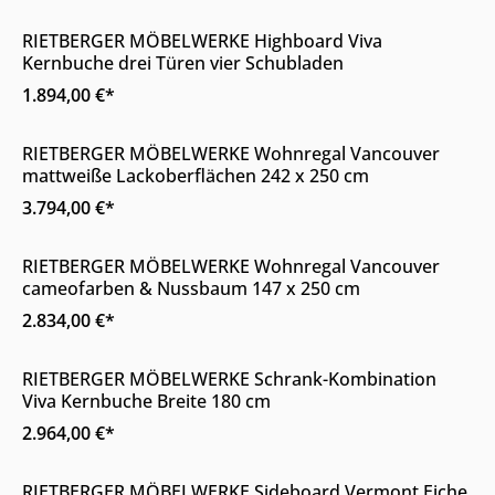
RIETBERGER MÖBELWERKE Highboard Viva
Kernbuche drei Türen vier Schubladen
1.894,00 €*
Online & im Möbelhaus erhältlich
RIETBERGER MÖBELWERKE Wohnregal Vancouver
mattweiße Lackoberflächen 242 x 250 cm
3.794,00 €*
Online & im Möbelhaus erhältlich
RIETBERGER MÖBELWERKE Wohnregal Vancouver
cameofarben & Nussbaum 147 x 250 cm
2.834,00 €*
Online & im Möbelhaus erhältlich
RIETBERGER MÖBELWERKE Schrank-Kombination
Viva Kernbuche Breite 180 cm
2.964,00 €*
Online & im Möbelhaus erhältlich
RIETBERGER MÖBELWERKE Sideboard Vermont Eiche