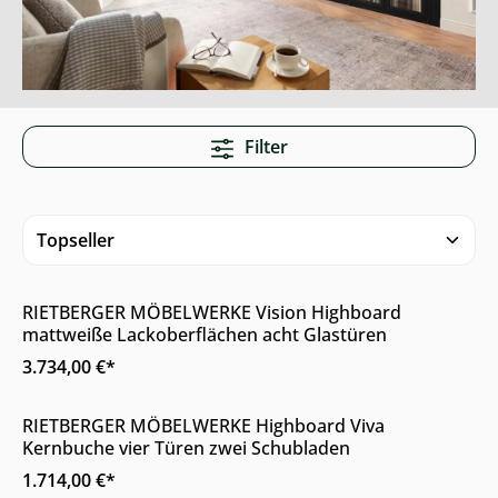
Filter
Online & im Möbelhaus erhältlich
RIETBERGER MÖBELWERKE Vision Highboard
mattweiße Lackoberflächen acht Glastüren
3.734,00 €*
Online & im Möbelhaus erhältlich
RIETBERGER MÖBELWERKE Highboard Viva
Kernbuche vier Türen zwei Schubladen
1.714,00 €*
Online & im Möbelhaus erhältlich