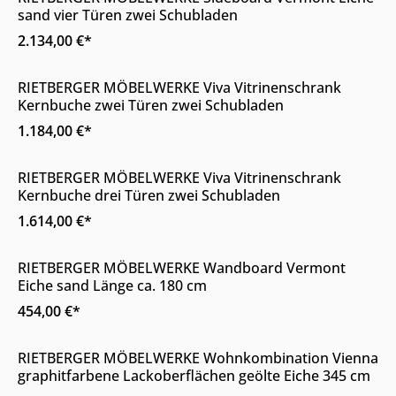
sand vier Türen zwei Schubladen
2.134,00 €*
Online & im Möbelhaus erhältlich
RIETBERGER MÖBELWERKE Viva Vitrinenschrank
Kernbuche zwei Türen zwei Schubladen
1.184,00 €*
Online & im Möbelhaus erhältlich
RIETBERGER MÖBELWERKE Viva Vitrinenschrank
Kernbuche drei Türen zwei Schubladen
1.614,00 €*
Online & im Möbelhaus erhältlich
RIETBERGER MÖBELWERKE Wandboard Vermont
Eiche sand Länge ca. 180 cm
454,00 €*
Online & im Möbelhaus erhältlich
RIETBERGER MÖBELWERKE Wohnkombination Vienna
graphitfarbene Lackoberflächen geölte Eiche 345 cm