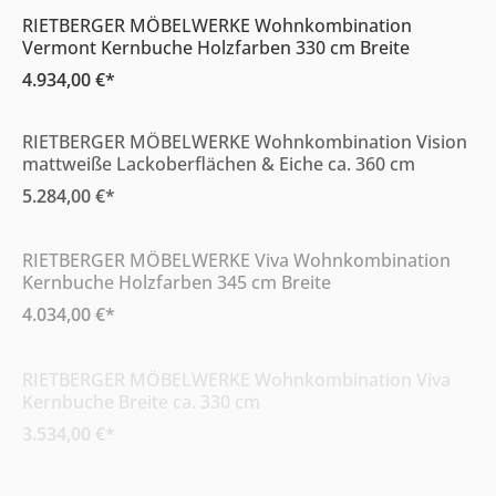
RIETBERGER MÖBELWERKE Wohnkombination
Vermont Kernbuche Holzfarben 330 cm Breite
4.934,00 €*
Online & im Möbelhaus erhältlich
RIETBERGER MÖBELWERKE Wohnkombination Vision
mattweiße Lackoberflächen & Eiche ca. 360 cm
5.284,00 €*
Online & im Möbelhaus erhältlich
RIETBERGER MÖBELWERKE Viva Wohnkombination
Kernbuche Holzfarben 345 cm Breite
4.034,00 €*
Online & im Möbelhaus erhältlich
RIETBERGER MÖBELWERKE Wohnkombination Viva
Kernbuche Breite ca. 330 cm
3.534,00 €*
Online & im Möbelhaus erhältlich
RIETBERGER MÖBELWERKE Wohnkombination Venue
cappuccinofarbene Lackoberflächen Nussbaum 243