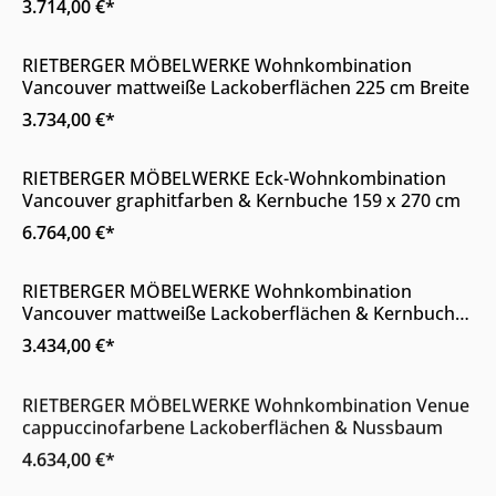
3.714,00 €*
Online & im Möbelhaus erhältlich
RIETBERGER MÖBELWERKE Wohnkombination
Vancouver mattweiße Lackoberflächen 225 cm Breite
3.734,00 €*
Online & im Möbelhaus erhältlich
RIETBERGER MÖBELWERKE Eck-Wohnkombination
Vancouver graphitfarben & Kernbuche 159 x 270 cm
6.764,00 €*
Online & im Möbelhaus erhältlich
RIETBERGER MÖBELWERKE Wohnkombination
Vancouver mattweiße Lackoberflächen & Kernbuche
315 cm
3.434,00 €*
Online & im Möbelhaus erhältlich
RIETBERGER MÖBELWERKE Wohnkombination Venue
cappuccinofarbene Lackoberflächen & Nussbaum
4.634,00 €*
Online & im Möbelhaus erhältlich