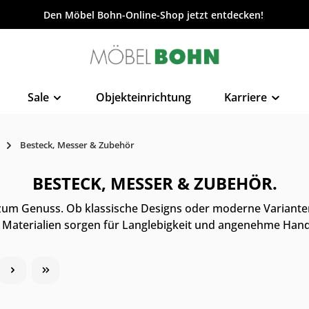
Den Möbel Bohn-Online-Shop jetzt entdecken!
Sale
Objekteinrichtung
Karriere
Besteck, Messer & Zubehör
BESTECK, MESSER & ZUBEHÖR.
um Genuss. Ob klassische Designs oder moderne Varianten –
 Materialien sorgen für Langlebigkeit und angenehme Han
 Möbelhaus
Online & im Möbelhaus
Onlin
verfügbar
verfü