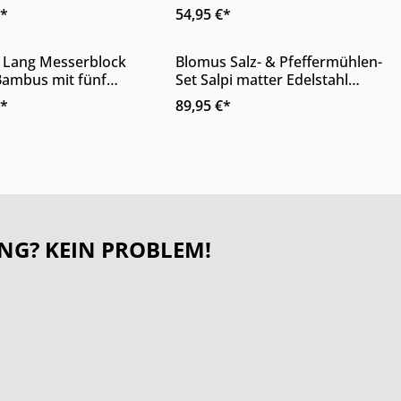
ier Edelstahl 6-teilig
Höhe 35 cm
€*
54,95 €*
lich
erhältlich
oder benutze die Schaltflächen, um di
gewünschten Wert ein oder benutze die
dukt Anzahl: Gib den gewünschten Wert 
Produkt Anzahl: Gib 
 Lang Messerblock
Blomus Salz- & Pfeffermühlen-
Bambus mit fünf
Set Salpi matter Edelstahl
rn Höhe 23 cm
zweiteilig
€*
89,95 €*
NG? KEIN PROBLEM!