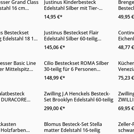
 Anzahl: Gib den gewünschten Wert ein 
Produkt Anzahl: Gib den 
Pro
ser Grand Class
Justinus Kinderbesteck
Brenge
stahl 16 cm
Edelstahl Silber mit Tier-
Bestec
 Möbelhaus
Online & im Möbelhaus
Onlin
chliff
Motiven 4-teilig
30 Tei
14,95 €*
49,95 
verfügbar
verfü
 Anzahl: Gib den gewünschten Wert ein 
Produkt Anzahl: Gib den 
Pro
us Besteckset
Justinus Besteckset Flair
Contin
g Edelstahl 18 10
Edelstahl Silber 60-teilig
Eichen
Online & im Möbelhaus
Onlin
 Krokodilhaut
modern für 12 Personen
Design
145,06 €*
48,77 
rhältlich
verfügbar
verfü
 Anzahl: Gib den gewünschten Wert ein 
Produkt Anzahl: Gib den 
Pro
sser Basic Line
Cilio Besteckset ROMA Silber
Küchen
er Mittelspitz
30-teilig für 6 Personen
Venezia
 Möbelhaus
Online & im Möbelhaus
Onlin
,5 cm
Edelstahl poliert
teilig 
148,99 €*
75,23 
erhältlich
verfü
alatbesteck
Zwilling J.A Henckels Besteck-
Zwilli
etails
Details
 DURACORE
Set Brooklyn Edelstahl 60-teilig
ZWILL
 Möbelhaus
Online & im Möbelhaus
Onlin
cycling-
mattsc
299,00 €*
69,95 
erhältlich
erhält
iteilig
förmig
 Anzahl: Gib den gewünschten Wert ein 
Produkt Anzahl: Gib den 
Pro
kkasten
Blomus Besteck-Set Stella
Zeller
Holzfarben
matter Edelstahl 16-teilig
schwar
 Möbelhaus
Online & im Möbelhaus
Onlin