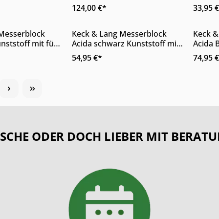
is 50 cm Breite
rostfre
124,00 €*
33,95 
erhältlich
erhält
 Anzahl: Gib den gewünschten Wert ein 
Produkt Anzahl: Gib den 
Pro
Messerblock
Keck & Lang Messerblock
Keck &
nststoff mit fünf
Acida schwarz Kunststoff mit
Acida 
fünf Messern
Messe
54,95 €*
74,95 
SCHE ODER DOCH LIEBER MIT BERATU