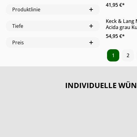
variabel 32 b
41,95 €*
erhältlich
Produktlinie
Produkt
Keck & Lang 
Tiefe
Acida grau Ku
Messern
54,95 €*
Preis
1
2
INDIVIDUELLE WÜN