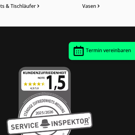
ts & Tischläufer
Vasen
Termin vereinbaren
Thrust Siegel