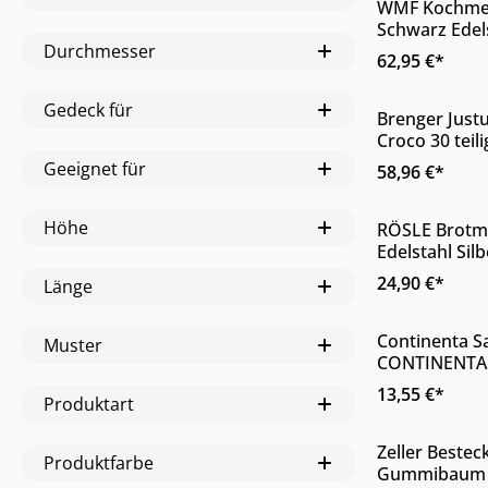
Produkt
WMF Kochmes
Schwarz Edel
Online & im
Durchmesser
Doppelwellens
62,95 €*
verfügbar
Gedeck für
Produkt
Brenger Just
Croco 30 teili
Silber Design
Geeignet für
58,96 €*
Nur Online e
Höhe
Produkt
RÖSLE Brotme
Edelstahl Silb
Online & im
33,4 x 3,2 x 2
24,90 €*
Länge
verfügbar
Continenta S
Muster
D
CONTINENTA
Online & im
schwarzer Re
13,55 €*
erhältlich
Produktart
Werkstoff zwe
Produkt
Zeller Bestec
Produktfarbe
Gummibaum 
Online & im