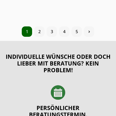
Tom Tailor Duschtuch TREMELLA Türkis 70 x 140 cm
Frottier 100% Baumwolle
20,70 €*
1
2
3
4
5
INDIVIDUELLE WÜNSCHE ODER DOCH
LIEBER MIT BERATUNG? KEIN
PROBLEM!
PERSÖNLICHER
BERATUNGSTERMIN.