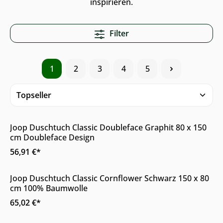
inspirieren.
Filter
1
2
3
4
5
Online & im Möbelhaus verfügbar
Joop Duschtuch Classic Doubleface Graphit 80 x 150
cm Doubleface Design
56,91 €*
Online & im Möbelhaus verfügbar
Joop Duschtuch Classic Cornflower Schwarz 150 x 80
cm 100% Baumwolle
65,02 €*
Online & im Möbelhaus verfügbar