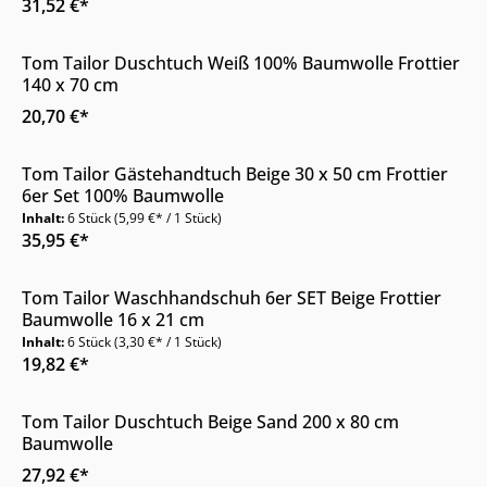
31,52 €*
Nur Online erhältlich
Tom Tailor Duschtuch Weiß 100% Baumwolle Frottier
140 x 70 cm
20,70 €*
Nur Online erhältlich
Tom Tailor Gästehandtuch Beige 30 x 50 cm Frottier
6er Set 100% Baumwolle
Inhalt:
6 Stück
(5,99 €* / 1 Stück)
35,95 €*
Nur Online erhältlich
Tom Tailor Waschhandschuh 6er SET Beige Frottier
Baumwolle 16 x 21 cm
Inhalt:
6 Stück
(3,30 €* / 1 Stück)
19,82 €*
Nur Online erhältlich
Tom Tailor Duschtuch Beige Sand 200 x 80 cm
Baumwolle
27,92 €*
Nur Online erhältlich