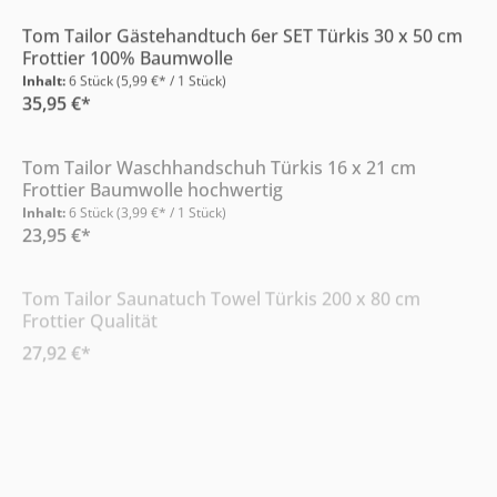
Tom Tailor Gästehandtuch 6er SET Türkis 30 x 50 cm
Frottier 100% Baumwolle
Inhalt:
6 Stück
(5,99 €* / 1 Stück)
35,95 €*
Nur Online erhältlich
Tom Tailor Waschhandschuh Türkis 16 x 21 cm
Frottier Baumwolle hochwertig
Inhalt:
6 Stück
(3,99 €* / 1 Stück)
23,95 €*
Nur Online erhältlich
Tom Tailor Saunatuch Towel Türkis 200 x 80 cm
Frottier Qualität
27,92 €*
Nur Online erhältlich
Tom Tailor Handtuch Towel Türkis 50 x 100 cm
Frottier 100% Baumwolle
25,95 €*
Nur Online erhältlich