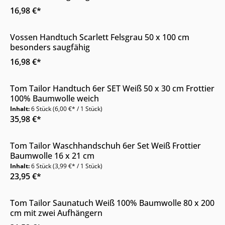
16,98 €*
Online & im Möbelhaus verfügbar
Vossen Handtuch Scarlett Felsgrau 50 x 100 cm
besonders saugfähig
16,98 €*
Nur Online erhältlich
Tom Tailor Handtuch 6er SET Weiß 50 x 30 cm Frottier
100% Baumwolle weich
Inhalt:
6 Stück
(6,00 €* / 1 Stück)
35,98 €*
Nur Online erhältlich
Tom Tailor Waschhandschuh 6er Set Weiß Frottier
Baumwolle 16 x 21 cm
Inhalt:
6 Stück
(3,99 €* / 1 Stück)
23,95 €*
Nur Online erhältlich
Tom Tailor Saunatuch Weiß 100% Baumwolle 80 x 200
cm mit zwei Aufhängern