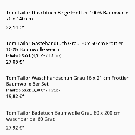
Tom Tailor Duschtuch Beige Frottier 100% Baumwolle
70 x 140 cm
22,14 €*
Nur Online erhältlich
Tom Tailor Gästehandtuch Grau 30 x 50 cm Frottier
100% Baumwolle weich
Inhalt:
6 Stück
(4,51 €* / 1 Stück)
27,05 €*
Nur Online erhältlich
Tom Tailor Waschhandschuh Grau 16 x 21 cm Frottier
Baumwolle 6er Set
Inhalt:
6 Stück
(3,30 €* / 1 Stück)
19,82 €*
Nur Online erhältlich
Tom Tailor Badetuch Baumwolle Grau 80 x 200 cm
waschbar bei 60 Grad
27,92 €*
Nur Online erhältlich