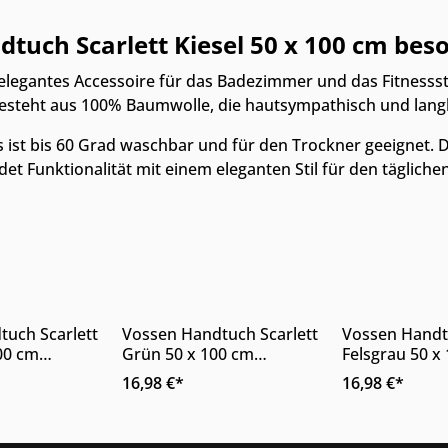
uch Scarlett Kiesel 50 x 100 cm bes
n elegantes Accessoire für das Badezimmer und das Fitnesss
steht aus 100% Baumwolle, die hautsympathisch und langle
s ist bis 60 Grad waschbar und für den Trockner geeignet. Da
et Funktionalität mit einem eleganten Stil für den täglich
m Möbelhaus
Online & im Möbelhaus
Online & im
verfügbar
verfügbar
uch Scarlett
Vossen Handtuch Scarlett
Vossen Handt
tails
Details
Deta
100 cm
Grün 50 x 100 cm
Felsgrau 50 x
augfähig
besonders saugfähig
besonders sa
16,98 €*
16,98 €*