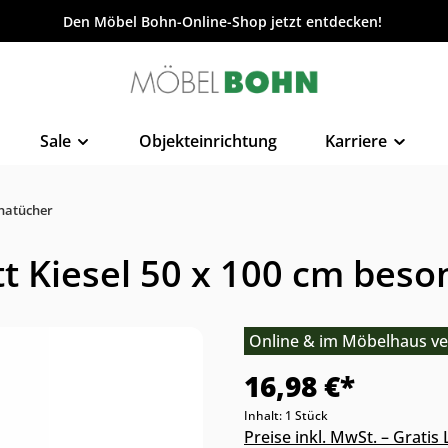
Den Möbel Bohn-Online-Shop jetzt entdecken!
Sale
Objekteinrichtung
Karriere
natücher
t Kiesel 50 x 100 cm beso
Online & im Möbelhaus ve
16,98 €*
Inhalt:
1 Stück
Preise inkl. MwSt. – Grati