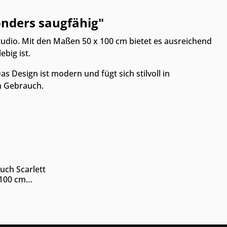
onders saugfähig"
tudio. Mit den Maßen 50 x 100 cm bietet es ausreichend
big ist.
s Design ist modern und fügt sich stilvoll in
en Gebrauch.
 Möbelhaus
uch Scarlett
ils
 100 cm
ugfähig