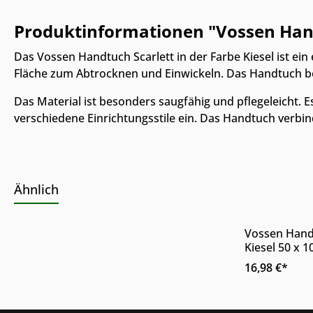
Produktinformationen "Vossen Handt
Das Vossen Handtuch Scarlett in der Farbe Kiesel ist ei
Fläche zum Abtrocknen und Einwickeln. Das Handtuch be
Das Material ist besonders saugfähig und pflegeleicht. E
verschiedene Einrichtungsstile ein. Das Handtuch verbind
Online & i
Ähnlich
verfügbar
Vossen Handt
De
Kiesel 50 x 
besonders s
16,98 €*