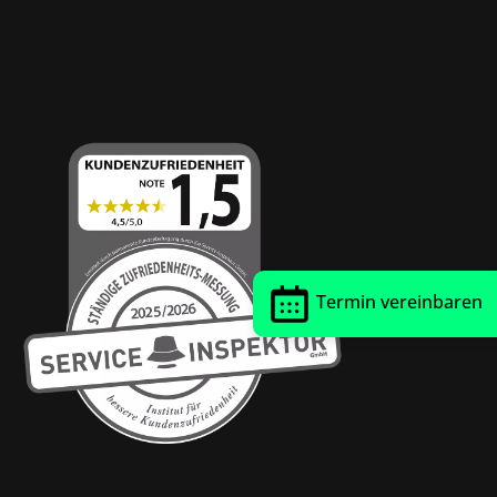
Thrust Siegel
Termin vereinbaren