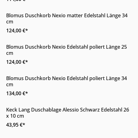
Online & im Möbelhaus erhältlich
Blomus Duschkorb Nexio matter Edelstahl Länge 34
cm
124,00 €*
Online & im Möbelhaus erhältlich
Blomus Duschkorb Nexio Edelstahl poliert Länge 25
cm
124,00 €*
Online & im Möbelhaus erhältlich
Blomus Duschkorb Nexio Edelstahl poliert Länge 34
cm
134,00 €*
Online & im Möbelhaus erhältlich
Keck Lang Duschablage Alessio Schwarz Edelstahl 26
x 10 cm
43,95 €*