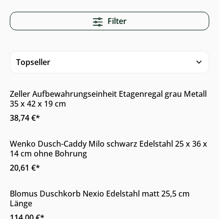
Filter
Nur Online erhältlich
Zeller Aufbewahrungseinheit Etagenregal grau Metall
35 x 42 x 19 cm
38,74 €*
Online & im Möbelhaus verfügbar
Wenko Dusch-Caddy Milo schwarz Edelstahl 25 x 36 x
14 cm ohne Bohrung
20,61 €*
Online & im Möbelhaus erhältlich
Blomus Duschkorb Nexio Edelstahl matt 25,5 cm
Länge
114,00 €*