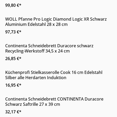
99,80 €*
Online & im Möbelhaus verfügbar
WOLL Pfanne Pro Logic Diamond Logic XR Schwarz
Aluminium Edelstahl 28 x 28 cm
97,73 €*
Online & im Möbelhaus verfügbar
Continenta Schneidebrett Duracore schwarz
Recycling-Werkstoff 34,5 x 24 cm
26,85 €*
Online & im Möbelhaus verfügbar
Küchenprofi Stielkasserolle Cook 16 cm Edelstahl
Silber alle Herdarten Induktion
16,95 €*
Online & im Möbelhaus verfügbar
Continenta Schneidebrett CONTINENTA Duracore
Schwarz Saftrille 27 x 39 cm
32,17 €*
Online & im Möbelhaus verfügbar