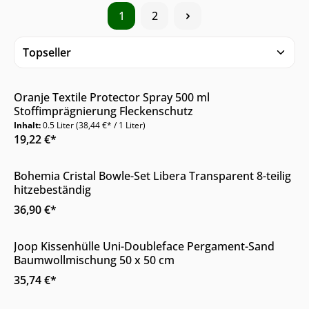
1
2
Nur Online erhältlich
Oranje Textile Protector Spray 500 ml
Stoffimprägnierung Fleckenschutz
Inhalt:
0.5 Liter
(38,44 €* / 1 Liter)
19,22 €*
Online & im Möbelhaus verfügbar
Bohemia Cristal Bowle-Set Libera Transparent 8-teilig
hitzebeständig
36,90 €*
Online & im Möbelhaus verfügbar
Joop Kissenhülle Uni-Doubleface Pergament-Sand
Baumwollmischung 50 x 50 cm
35,74 €*
Online & im Möbelhaus verfügbar