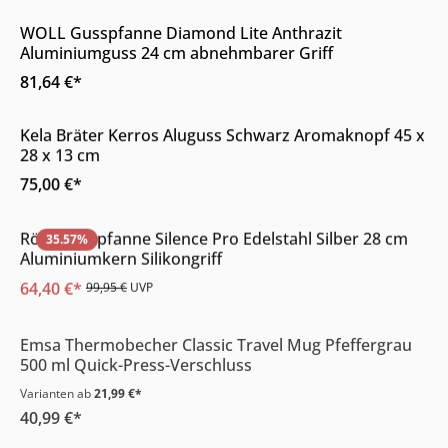
WOLL Gusspfanne Diamond Lite Anthrazit
Aluminiumguss 24 cm abnehmbarer Griff
81,64 €*
Online & im Möbelhaus verfügbar
Kela Bräter Kerros Aluguss Schwarz Aromaknopf 45 x
28 x 13 cm
75,00 €*
Online & im Möbelhaus verfügbar
Rösle Bratpfanne Silence Pro Edelstahl Silber 28 cm
35.57
%
Aluminiumkern Silikongriff
64,40 €*
99,95 €
UVP
Online & im Möbelhaus verfügbar
Emsa Thermobecher Classic Travel Mug Pfeffergrau
500 ml Quick-Press-Verschluss
Varianten ab
21,99 €*
40,99 €*
Online & im Möbelhaus verfügbar