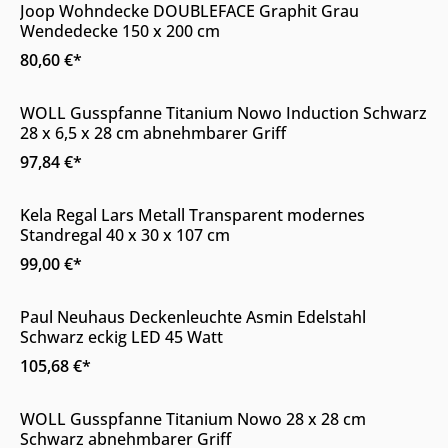
Joop Wohndecke DOUBLEFACE Graphit Grau
Wendedecke 150 x 200 cm
80,60 €*
Online & im Möbelhaus verfügbar
WOLL Gusspfanne Titanium Nowo Induction Schwarz
28 x 6,5 x 28 cm abnehmbarer Griff
97,84 €*
Online & im Möbelhaus verfügbar
Kela Regal Lars Metall Transparent modernes
Standregal 40 x 30 x 107 cm
99,00 €*
Online & im Möbelhaus verfügbar
Paul Neuhaus Deckenleuchte Asmin Edelstahl
Schwarz eckig LED 45 Watt
105,68 €*
Online & im Möbelhaus verfügbar
WOLL Gusspfanne Titanium Nowo 28 x 28 cm
Schwarz abnehmbarer Griff