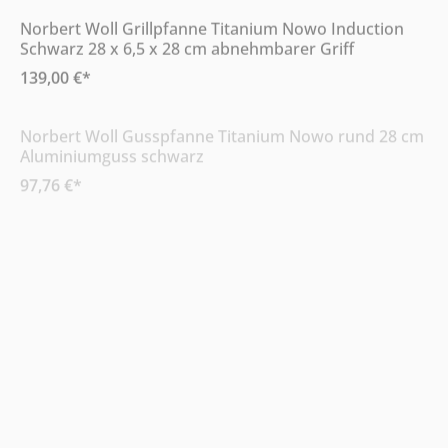
Norbert Woll Grillpfanne Titanium Nowo Induction
Schwarz 28 x 6,5 x 28 cm abnehmbarer Griff
139,00 €*
Online & im Möbelhaus verfügbar
Norbert Woll Gusspfanne Titanium Nowo rund 28 cm
Aluminiumguss schwarz
97,76 €*
Online & im Möbelhaus verfügbar
WOLL Gusspfanne Nowo Titanium Induction Schwarz
abnehmbarer Griff 24 x 7,5 x 24 cm
96,19 €*
Online & im Möbelhaus verfügbar
Brenger Justus Besteckset Croco 30 teilig Edelstahl 18
10 Silber Design Krokodilhaut
58,96 €*
Online & im Möbelhaus verfügbar
Trio Leuchten Tischleuchte Donna Nickel matt Glas