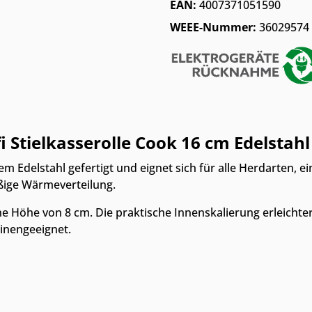
EAN:
4007371051590
WEEE-Nummer:
36029574
Stielkasserolle Cook 16 cm Edelstahl 
em Edelstahl gefertigt und eignet sich für alle Herdarten, ei
ßige Wärmeverteilung.
e Höhe von 8 cm. Die praktische Innenskalierung erleichter
hinengeeignet.
m Möbelhaus
Online & im Möbelhaus
Online & im
verfügbar
erhältlich