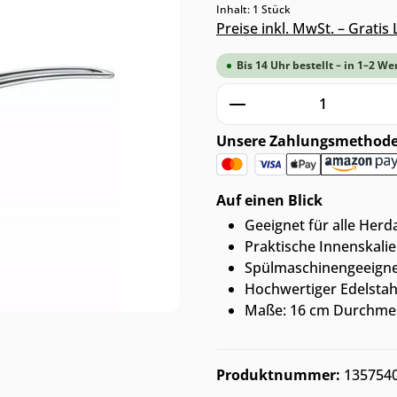
Inhalt:
1 Stück
Preise inkl. MwSt. – Grati
Bis 14 Uhr bestellt – in 1–2 We
Produkt Anzahl: G
Unsere Zahlungsmethod
Auf einen Blick
Geeignet für alle Herd
Praktische Innenskal
Spülmaschinengeeignet
Hochwertiger Edelstahl
Maße: 16 cm Durchmes
Produktnummer:
135754