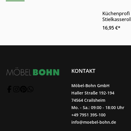
Produkt
Küchenprofi
Stielkassero
Edelstahl Silb
16,95 €*
Herdarten I
KONTAKT
Möbel-Bohn GmbH
Haller Straße 192-194
74564 Crailsheim
Mo. - Sa.: 09:00 - 18:00 Uhr
+49 7951 395-100
info@moebel-bohn.de