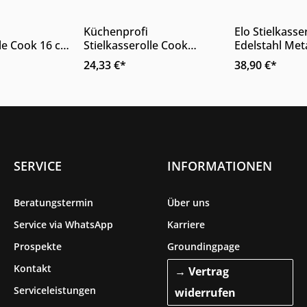
 Anzahl: Gib den gewünschten Wert ein
Produkt Anzahl: Gib den ge
Produkt
Küchenprofi
Elo Stielkasser
lle Cook 16 cm
Stielkasserolle Cook
Edelstahl Met
er alle
Edelstahl Silber 18 cm 1
cm Durchmes
24,33 €*
38,90 €*
nduktion
Liter
SERVICE
INFORMATIONEN
Beratungstermin
Über uns
Service via WhatsApp
Karriere
Prospekte
Groundingpage
Kontakt
→ Vertrag
Serviceleistungen
widerrufen