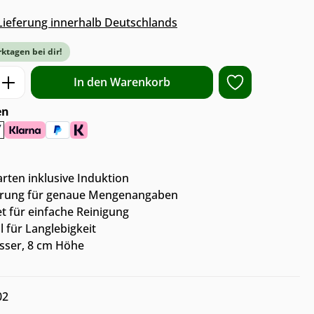
s Lieferung innerhalb Deutschlands
rktagen bei dir!
ib den gewünschten Wert ein oder benut
In den Warenkorb
en
arten inklusive Induktion
ierung für genaue Mengenangaben
 für einfache Reinigung
 für Langlebigkeit
ser, 8 cm Höhe
02