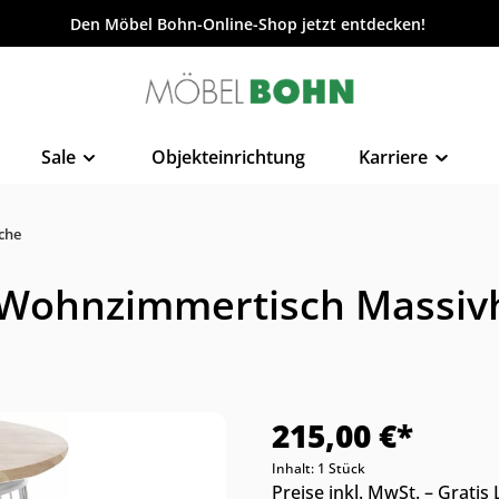
Den Möbel Bohn-Online-Shop jetzt entdecken!
Sale
Objekteinrichtung
Karriere
sche
h Wohnzimmertisch Massivh
215,00 €*
Inhalt:
1 Stück
Preise inkl. MwSt. – Grati