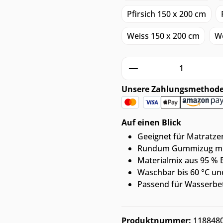
Pfirsich 150 x 200 cm
Weiss 150 x 200 cm
We
Produkt Anzahl: G
Unsere Zahlungsmethod
Auf einen Blick
Geeignet für Matratze
Rundum Gummizug mit
Materialmix aus 95 % 
Waschbar bis 60 °C un
Passend für Wasserbet
Produktnummer:
118848