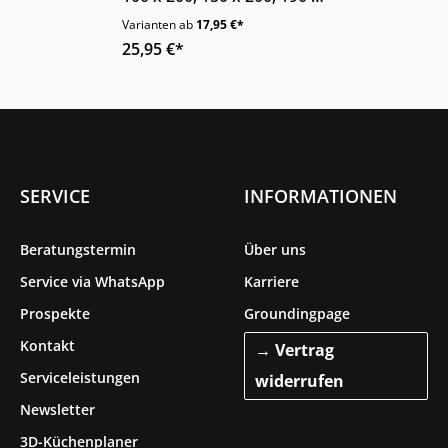
200 cm Original-
Varianten ab
17,95 €*
Fulflexgummi für
25,95 €*
Matratzen bis 26 cm
SERVICE
INFORMATIONEN
Beratungstermin
Über uns
Service via WhatsApp
Karriere
Prospekte
Groundingpage
Kontakt
→ Vertrag
Serviceleistungen
widerrufen
Newsletter
3D-Küchenplaner