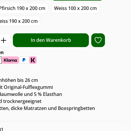
Pfirsich 190 x 200 cm
Weiss 100 x 200 cm
iss 190 x 200 cm
ib den gewünschten Wert ein oder benut
In den Warenkorb
en
nhöhen bis 26 cm
 Original-Fulflexgummi
Baumwolle und 5 % Elasthan
d trocknergeeignet
ten, dicke Matratzen und Boxspringbetten
01