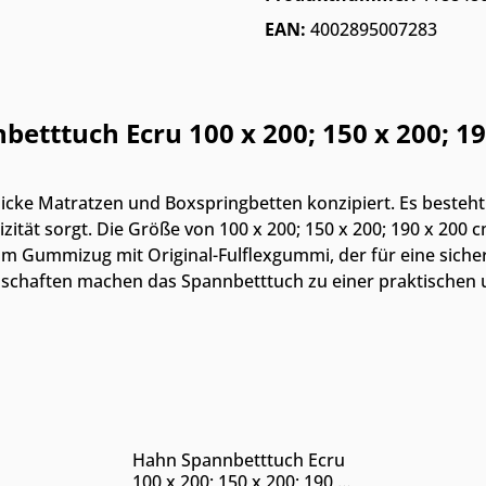
EAN:
4002895007283
tttuch Ecru 100 x 200; 150 x 200; 19
dicke Matratzen und Boxspringbetten konzipiert. Es beste
zität sorgt. Die Größe von 100 x 200; 150 x 200; 190 x 200
Gummizug mit Original-Fulflexgummi, der für eine sichere u
nschaften machen das Spannbetttuch zu einer praktischen 
Nur Online erhältlich
Hahn Spannbetttuch Ecru
100 x 200; 150 x 200; 190 x