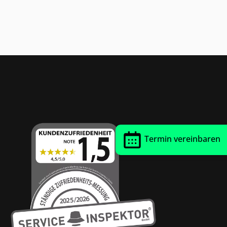
Thrust Siegel
Termin vereinbaren