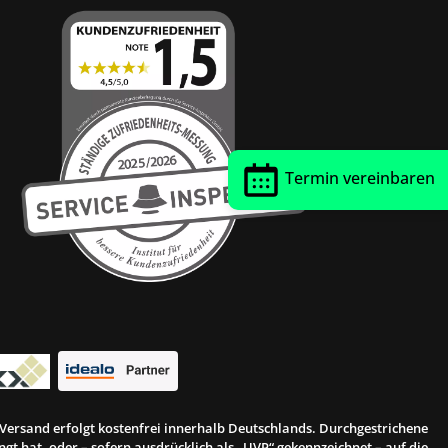
Termin vereinbaren
r Versand erfolgt kostenfrei innerhalb Deutschlands. Durchgestrichene
gt hat, oder – sofern ausdrücklich als „UVP“ gekennzeichnet – auf die