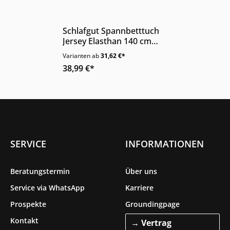
Nur Online erhältlich
Schlafgut Spannbetttuch
Jersey Elasthan 140 cm
Baumwolle Öko-Tex
Varianten ab
31,62 €*
Standard
38,99 €*
SERVICE
INFORMATIONEN
Beratungstermin
Über uns
Service via WhatsApp
Karriere
Prospekte
Groundingpage
Kontakt
→ Vertrag