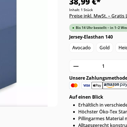
38,99 €*
Inhalt:
1 Stück
Preise inkl. MwSt. – Grati
Bis 14 Uhr bestellt – in 1–2 We
Jersey-Elasthan 140
Avocado
Gold
Hei
Produkt Anzahl: G
Unsere Zahlungsmethod
Auf einen Blick
Erhältlich in verschied
Höchster Öko-Tex Stan
Pillingarmes Material 
Alltagsgerecht konstru