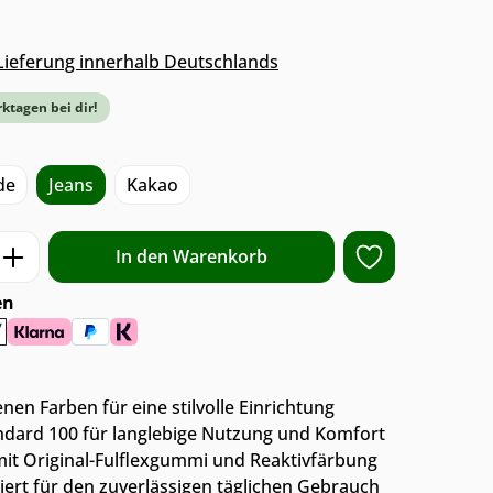
s Lieferung innerhalb Deutschlands
rktagen bei dir!
de
Jeans
Kakao
ib den gewünschten Wert ein oder benut
In den Warenkorb
en
enen Farben für eine stilvolle Einrichtung
dard 100 für langlebige Nutzung und Komfort
mit Original-Fulflexgummi und Reaktivfärbung
iert für den zuverlässigen täglichen Gebrauch