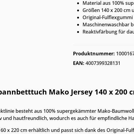
Material aus 100% s
Größen 140 x 200 cm u
Original-Fulflexgummi
Maschinenwaschbar bi
Reaktivfärbung für dau
Produktnummer:
100016
EAN:
4007399328131
pannbetttuch Mako Jersey 140 x 200 
uktlinie besteht aus 100% supergekämmter Mako-Baumwolle
v und hautfreundlich, wodurch es auch für empfindliche Hau
0 x 220 cm erhältlich und passt sich dank des Original-Ful