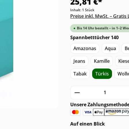
25,81 €*
Inhalt:
1 Stück
Preise inkl. MwSt. – Grati
Bis 14 Uhr bestellt – in 1–2 We
Spannbetttücher 140
Amazonas
Aqua
B
Jeans
Kamille
Kiese
Tabak
Türkis
Woll
Produkt Anzahl: G
Unsere Zahlungsmethod
Auf einen Blick