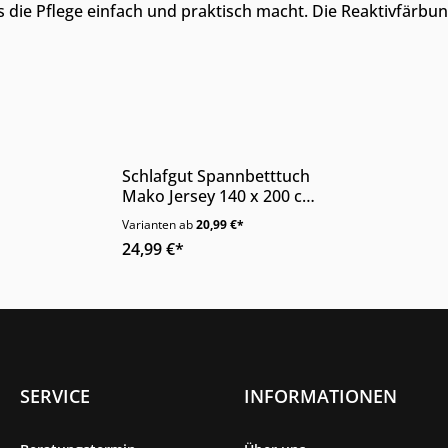
die Pflege einfach und praktisch macht. Die Reaktivfärbun
Nur Online erhältlich
Schlafgut Spannbetttuch
Mako Jersey 140 x 200 cm
Baumwolle Original-
Varianten ab
20,99 €*
Fulflexgummi
24,99 €*
SERVICE
INFORMATIONEN