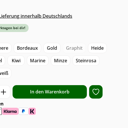
s Lieferung innerhalb Deutschlands
rktagen bei dir!
eere
Bordeaux
Gold
Graphit
Heide
l
Kiwi
Marine
Minze
Steinrosa
weiß
ib den gewünschten Wert ein oder benut
In den Warenkorb
en