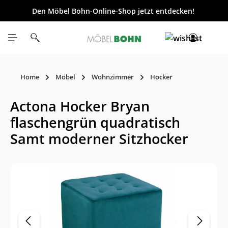
Den Möbel Bohn-Online-Shop jetzt entdecken!
inhalt springen
Home
Möbel
Wohnzimmer
Hocker
Actona Hocker Bryan
flaschengrün quadratisch
Samt moderner Sitzhocker