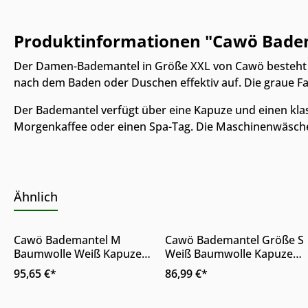
Produktinformationen "Cawö Bade
Der Damen-Bademantel in Größe XXL von Cawö besteht a
nach dem Baden oder Duschen effektiv auf. Die graue Far
Der Bademantel verfügt über eine Kapuze und einen klass
Morgenkaffee oder einen Spa-Tag. Die Maschinenwäsche 
Online & im Möbelhaus
Ähnlich
Nur Online erhältlich
erhältlich
Produkt Anzahl: Gib den gewünschte
Cawö Bademantel M
Cawö Bademantel Größe S
Details
Baumwolle Weiß Kapuze
Weiß Baumwolle Kapuze
Gürtel
Gürtel
95,65 €*
86,99 €*