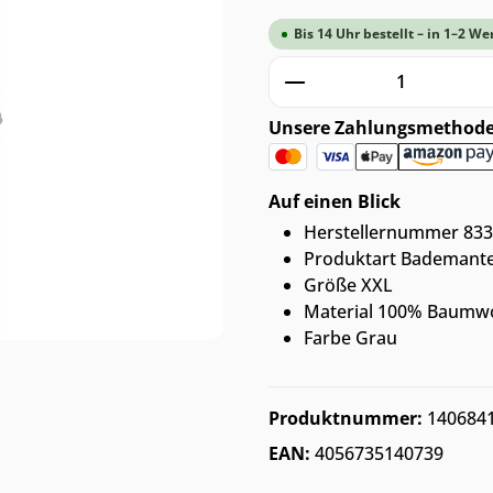
Bis 14 Uhr bestellt – in 1–2 We
Produkt Anzahl: G
Unsere Zahlungsmethod
Auf einen Blick
Herstellernummer 833
Produktart Bademante
Größe XXL
Material 100% Baumwo
Farbe Grau
Produktnummer:
140684
EAN:
4056735140739