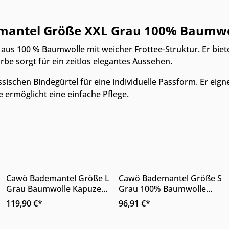
mantel Größe XXL Grau 100% Baumwol
us 100 % Baumwolle mit weicher Frottee-Struktur. Er biet
be sorgt für ein zeitlos elegantes Aussehen.
ischen Bindegürtel für eine individuelle Passform. Er eig
ermöglicht eine einfache Pflege.
Online & im Möbelhaus
Online & im Möbelhaus
verfügbar
verfügbar
n Wert ein oder benutze die Schaltfläc
Produkt Anzahl: 
Cawö Bademantel Größe L
Cawö Bademantel Größe S
Details
Grau Baumwolle Kapuze
Grau 100% Baumwolle
Gürtel
Kapuze Gürtel
119,90 €*
96,91 €*