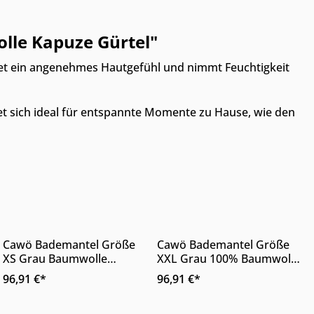
le Kapuze Gürtel"
et ein angenehmes Hautgefühl und nimmt Feuchtigkeit
net sich ideal für entspannte Momente zu Hause, wie den
Nur Online erhältlich
Nur Online erhältlich
hen, um die Anzahl zu erhöhen oder zu 
Gib den gewünschten Wert ein oder benu
Produkt Anzahl: Gib den gewünschten 
Produkt Anzahl: G
Cawö Bademantel Größe
Cawö Bademantel Größe
XS Grau Baumwolle
XXL Grau 100% Baumwolle
Frottee-Struktur
Kapuze Gürtel
96,91 €*
96,91 €*