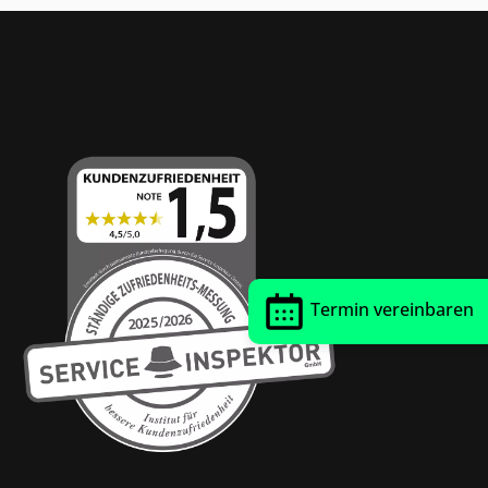
Thrust Siegel
Termin vereinbaren