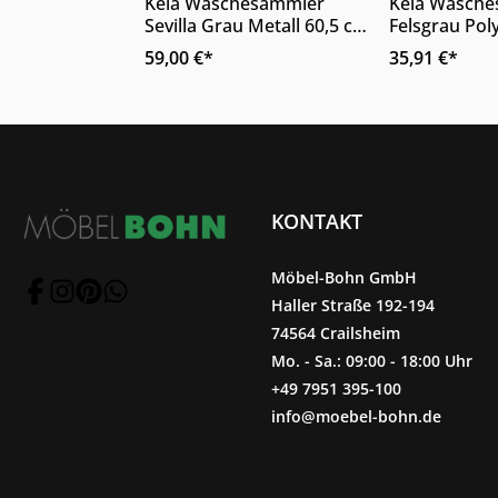
Produkt
Kela Wäschesammler
Kela Wäsche
Details
Sevilla Grau Metall 60,5 cm
Felsgrau Pol
Höhe mit Sitzkissen
Griff 36 x 30
59,00 €*
35,91 €*
KONTAKT
Möbel-Bohn GmbH
Haller Straße 192-194
74564 Crailsheim
Mo. - Sa.: 09:00 - 18:00 Uhr
+49 7951 395-100
info@moebel-bohn.de