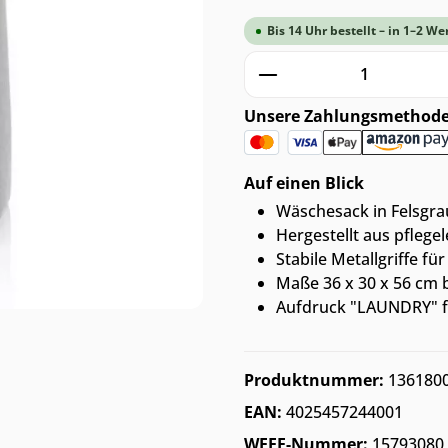
Bis 14 Uhr bestellt – in 1–2 We
Produkt Anzahl: G
Unsere Zahlungsmethod
Auf einen Blick
Wäschesack in Felsgra
Hergestellt aus pfleg
Stabile Metallgriffe f
Maße 36 x 30 x 56 cm
Aufdruck "LAUNDRY" f
Produktnummer:
136180
EAN:
4025457244001
WEEE-Nummer:
15793080