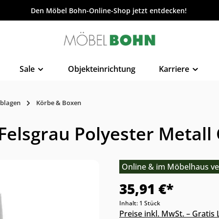
Den Möbel Bohn-Online-Shop jetzt entdecken!
Sale
Objekteinrichtung
Karriere
blagen
Körbe & Boxen
lsgrau Polyester Metall G
Online & im Möbelhaus ve
35,91 €*
Inhalt:
1 Stück
Preise inkl. MwSt. – Grati