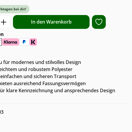
rktagen bei dir!
ib den gewünschten Wert ein oder benut
In den Warenkorb
en
u für modernes und stilvolles Design
eleichtem und robustem Polyester
ür einfachen und sicheren Transport
 bieten ausreichend Fassungsvermögen
ür klare Kennzeichnung und ansprechendes Design
03