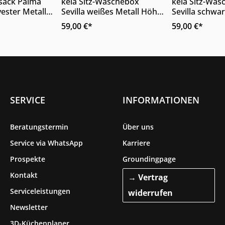
 Anzahl: Gib den gewünschten Wert ein
Produkt Anzahl: Gib den ge
Produkt
sack Palma
kela Sitz-Wäschebox
kela Sitz-Wä
yester Metall
Sevilla weißes Metall Höhe
Sevilla schwar
 x 56 cm
ca. 61 cm
Höhe ca. 61 
59,00 €*
59,00 €*
SERVICE
INFORMATIONEN
Beratungstermin
Über uns
Service via WhatsApp
Karriere
Prospekte
Groundingpage
Kontakt
→ Vertrag
Serviceleistungen
widerrufen
Newsletter
3D-Küchenplaner