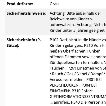
Produktfarbe:
Grau
Sicherheitshinweise:
Achtung: Bitte außerhalb der
Reichweite von Kindern
aufbewahren.
, Achtung: Nicht f
Kinder unter 3 Jahren geeignet.
Sicherheitsinfo (P-
P102 Darf nicht in die Hände v
Sätze):
Kindern gelangen.
, P210 Von Hi
heißen Oberflächen, Funken,
offenen Flammen sowie ander
Zündquellenarten fernhalten. N
rauchen.
, P261 Einatmen von S
/ Rauch / Gas / Nebel / Dampf /
Aerosol vermeiden.
, P301 BEI
VERSCHLUCKEN:
, P304 BEI
EINATMEN:
, P310 Sofort
GIFTINFORMATIONSZENTRUM/A
… anrufen.
, P340 Die Person an