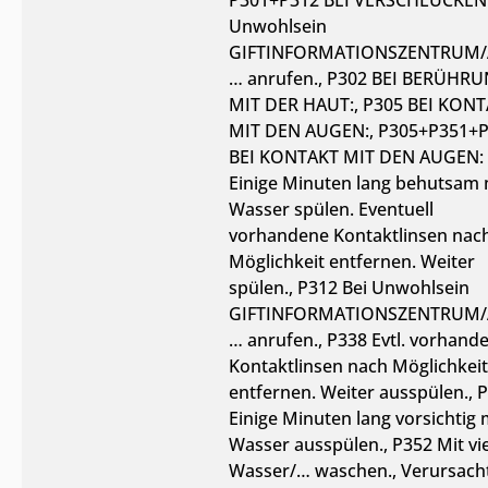
Unwohlsein
GIFTINFORMATIONSZENTRUM/A
… anrufen.
, P302 BEI BERÜHR
MIT DER HAUT:
, P305 BEI KON
MIT DEN AUGEN:
, P305+P351+
BEI KONTAKT MIT DEN AUGEN:
Einige Minuten lang behutsam 
Wasser spülen. Eventuell
vorhandene Kontaktlinsen nac
Möglichkeit entfernen. Weiter
spülen.
, P312 Bei Unwohlsein
GIFTINFORMATIONSZENTRUM/A
… anrufen.
, P338 Evtl. vorhand
Kontaktlinsen nach Möglichkeit
entfernen. Weiter ausspülen.
, 
Einige Minuten lang vorsichtig 
Wasser ausspülen.
, P352 Mit vi
Wasser/… waschen.
, Verursach