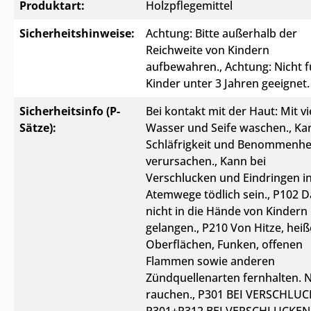
Produktart:
Holzpflegemittel
Sicherheitshinweise:
Achtung: Bitte außerhalb der
Reichweite von Kindern
aufbewahren.
, Achtung: Nicht f
Kinder unter 3 Jahren geeignet.
Sicherheitsinfo (P-
Bei kontakt mit der Haut: Mit vi
Sätze):
Wasser und Seife waschen.
, Ka
Schläfrigkeit und Benommenhe
verursachen.
, Kann bei
Verschlucken und Eindringen in
Atemwege tödlich sein.
, P102 D
nicht in die Hände von Kindern
gelangen.
, P210 Von Hitze, hei
Oberflächen, Funken, offenen
Flammen sowie anderen
Zündquellenarten fernhalten. N
rauchen.
, P301 BEI VERSCHLUC
P301+P312 BEI VERSCHLUCKEN: