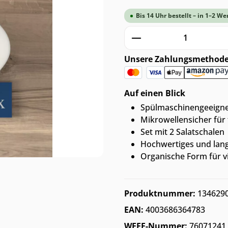
Bis 14 Uhr bestellt – in 1–2 We
Produkt Anzahl: G
Unsere Zahlungsmethod
Auf einen Blick
Spülmaschinengeeignet
Mikrowellensicher für 
Set mit 2 Salatschalen
Hochwertiges und lang
Organische Form für vi
Produktnummer:
134629
EAN:
4003686364783
WEEE-Nummer:
76071241