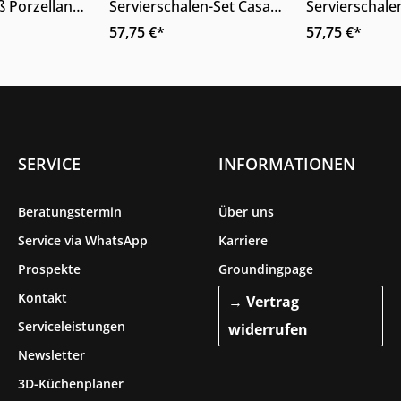
 Porzellan
Servierschalen-Set Casa
Servierschale
che Form
blaues Porzellan zweiteilig
Beige Porzella
57,75 €*
57,75 €*
SERVICE
INFORMATIONEN
Beratungstermin
Über uns
Service via WhatsApp
Karriere
Prospekte
Groundingpage
Kontakt
→ Vertrag
Serviceleistungen
widerrufen
Newsletter
3D-Küchenplaner