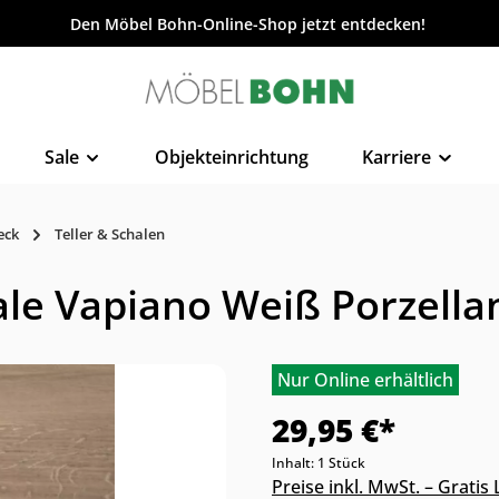
Den Möbel Bohn-Online-Shop jetzt entdecken!
Sale
Objekteinrichtung
Karriere
eck
Teller & Schalen
hale Vapiano Weiß Porzella
Nur Online erhältlich
29,95 €*
Inhalt:
1 Stück
Preise inkl. MwSt. – Grati