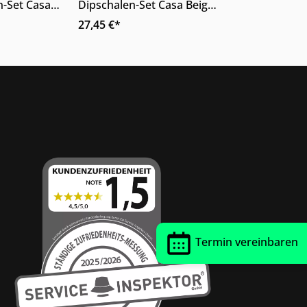
n-Set Casa
Dipschalen-Set Casa Beige
n zweiteilig
Porzellan sechsteilig
27,45 €*
Thrust Siegel
Termin vereinbaren