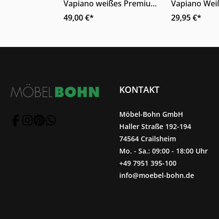
Vapiano weißes Premium-
Vapiano Weiß
Porzellan oval stoßfest
2tlg Organis
49,00 €*
29,95 €*
KONTAKT
Möbel-Bohn GmbH
Haller Straße 192-194
74564 Crailsheim
Mo. - Sa.: 09:00 - 18:00 Uhr
+49 7951 395-100
info@moebel-bohn.de