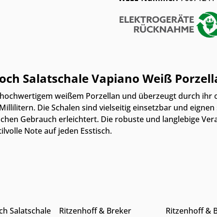
och Salatschale Vapiano Weiß Porzell
s hochwertigem weißem Porzellan und überzeugt durch ihr o
lilitern. Die Schalen sind vielseitig einsetzbar und eignen
chen Gebrauch erleichtert. Die robuste und langlebige Ver
lvolle Note auf jeden Esstisch.
Online & im Möbelhaus
Online & im
rhältlich
erhältlich
erhältlich
ewünschten Wert ein oder benutze die S
 Anzahl: Gib den gewünschten Wert ein
Produkt Anzahl: Gib den ge
Produkt
ch Salatschale
Ritzenhoff & Breker
Ritzenhoff & 