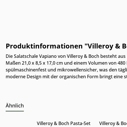
Produktinformationen "Villeroy & B
Die Salatschale Vapiano von Villeroy & Boch besteht au
Maßen 21,0 x 8,5 x 17,0 cm und einem Volumen von 480 Mil
spülmaschinenfest und mikrowellensicher, was den tägli
moderne Design mit der organischen Form bringt eine sti
Ähnlich
Nur Online erhältlich
Nur Online e
Produkt Anzahl: Gib den g
Produkt
Villeroy & Boch Pasta-Set
Villeroy & Bo