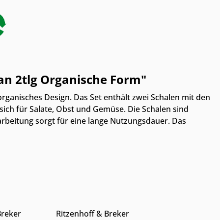
an 2tlg Organische Form"
rganisches Design. Das Set enthält zwei Schalen mit den
 sich für Salate, Obst und Gemüse. Die Schalen sind
arbeitung sorgt für eine lange Nutzungsdauer. Das
 Möbelhaus
Online & im Möbelhaus
erhältlich
chaltflächen, um die Anzahl zu erhöhen
 oder benutze die Schaltflächen, um di
wünschten Wert ein oder benutze die Sc
 Anzahl: Gib den gewünschten Wert ein 
Produkt Anzahl: Gib den ge
Breker
Ritzenhoff & Breker