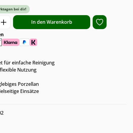
rktagen bei dir!
ib den gewünschten Wert ein oder benut
In den Warenkorb
en
 für einfache Reinigung
flexible Nutzung
lebiges Porzellan
elseitige Einsätze
02