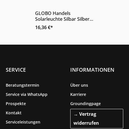
Produkt Anzahl: Gib den ge
GLOBO Handels
Solarleuchte Silbar Silber
Kunststoff Edelstahl 35 cm
16,36 €*
Solarmodul
SERVICE
INFORMATIONEN
Beratungstermin
Über uns
Service via WhatsApp
Karriere
Prospekte
Groundingpage
Kontakt
→ Vertrag
Serviceleistungen
widerrufen