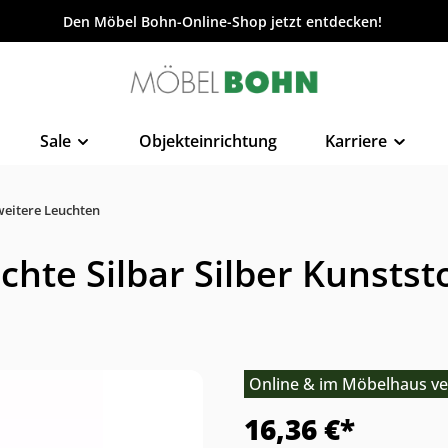
Den Möbel Bohn-Online-Shop jetzt entdecken!
Sale
Objekteinrichtung
Karriere
weitere Leuchten
te Silbar Silber Kunststo
Online & im Möbelhaus ve
16,36 €*