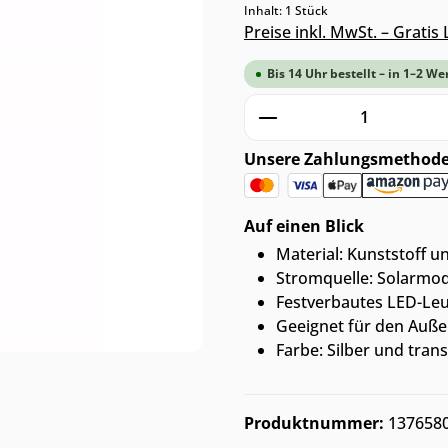
Inhalt:
1 Stück
Preise inkl. MwSt. – Grati
Bis 14 Uhr bestellt – in 1–2 We
Produkt Anzahl: G
Unsere Zahlungsmethod
Auf einen Blick
Material: Kunststoff u
Stromquelle: Solarmo
Festverbautes LED-Leuc
Geeignet für den Auß
Farbe: Silber und tran
Produktnummer:
137658