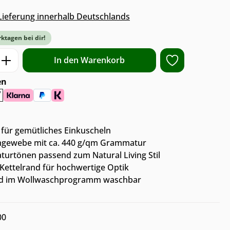
s Lieferung innerhalb Deutschlands
rktagen bei dir!
ib den gewünschten Wert ein oder benut
In den Warenkorb
en
 für gemütliches Einkuscheln
chgewebe mit ca. 440 g/qm Grammatur
turtönen passend zum Natural Living Stil
ettelrand für hochwertige Optik
Grad im Wollwaschprogramm waschbar
00