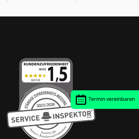
cm
Mischgewebe 150 x 200
cm
Thrust Siegel
Termin vereinbaren