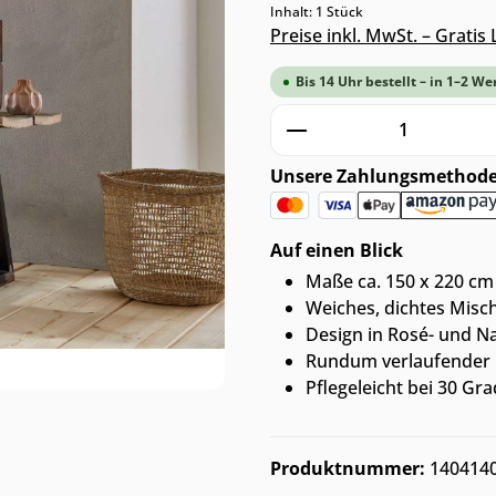
Inhalt:
1 Stück
Preise inkl. MwSt. – Grati
Bis 14 Uhr bestellt – in 1–2 We
Produkt Anzahl: G
Unsere Zahlungsmethod
Auf einen Blick
Maße ca. 150 x 220 cm
Weiches, dichtes Mis
Design in Rosé- und Na
Rundum verlaufender K
Pflegeleicht bei 30 
Produktnummer:
140414