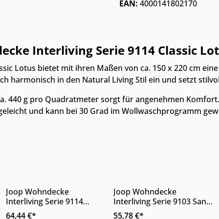
EAN:
4000141802170
ke Interliving Serie 9114 Classic Lot
assic Lotus bietet mit ihren Maßen von ca. 150 x 220 cm ein
ch harmonisch in den Natural Living Stil ein und setzt stil
a. 440 g pro Quadratmeter sorgt für angenehmen Komfort. 
egeleicht und kann bei 30 Grad im Wollwaschprogramm gewa
Online & im Möbelhaus
Online & im Möbelhaus
verfügbar
verfügbar
n Wert ein oder benutze die Schaltfläc
Gib den gewünschten Wert ein oder benu
Produkt Anzahl: Gib den gewünschten
Produkt Anzahl: 
Joop Wohndecke
Joop Wohndecke
Interliving Serie 9114
Interliving Serie 9103 Sand
Horizon Green 150 x 200
Natur 150 x 200 cm
64,44 €*
55,78 €*