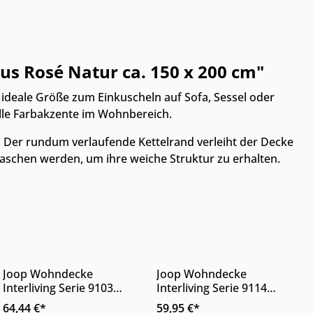
us Rosé Natur ca. 150 x 200 cm"
e ideale Größe zum Einkuscheln auf Sofa, Sessel oder
volle Farbakzente im Wohnbereich.
Der rundum verlaufende Kettelrand verleiht der Decke
schen werden, um ihre weiche Struktur zu erhalten.
Online & im Möbelhaus
Online & im Möbelhaus
verfügbar
verfügbar
hen, um die Anzahl zu erhöhen oder zu 
tze die Schaltflächen, um die Anzahl 
 Wert ein oder benutze die Schaltfläch
Gib den gewünschten Wert ein oder benu
Produkt Anzahl: Gib den gewünschten 
Produkt Anzahl: G
Joop Wohndecke
Joop Wohndecke
Interliving Serie 9103
Interliving Serie 9114
Eisblau & Creme 150 x 200
Horizon Grey
64,44 €*
59,95 €*