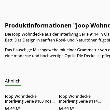
Produktinformationen "Joop Wohndec
Die Joop Wohndecke aus der Interliving Serie 9114 in Cl
Bett. Das Design in sanften Rosé- und Naturtönen fügt si
Das flauschige Mischgewebe mit einer Grammatur von c
eine moderne und hochwertige Optik. Die Decke ist pfl
Online & im Möbelhaus
Online & im Möbelhaus
Ähnlich
verfügbar
verfügbar
Produkt Anzahl: Gib den gewünschte
Produkt Anzahl: 
Joop Wohndecke
Joop Wohndecke
Interliving Serie 9103 Rose
Interliving Serie 9114
& Hellgrau 150 x 200 cm
Classic Lotus Rosé Natur
64,44 €*
64,44 €*