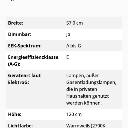
Breite:
57,0 cm
Dimmbar:
Ja
EEK-Spektrum:
A bis G
Energieeffizienzklasse
E
(A-G):
Geräteart laut
Lampen, außer
ElektroG:
Gasentladungslampen,
die in privaten
Haushalten genutzt
werden können.
Höhe:
120 cm
Lichtfarbe:
Warmweiß (2700K -