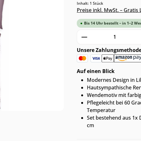
Inhalt:
1 Stück
Preise inkl. MwSt. – Grati
Bis 14 Uhr bestellt – in 1–2 We
Produkt Anzahl: G
Unsere Zahlungsmethod
Auf einen Blick
Modernes Design in Lil
Hautsympathische Ren
Wendemotiv mit farbi
Pflegeleicht bei 60 Gr
Temperatur
Set bestehend aus 1x 
cm