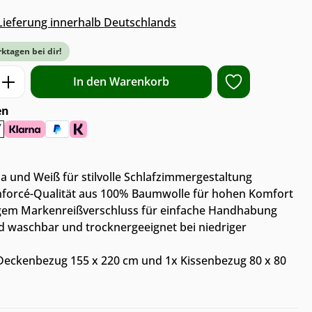
s Lieferung innerhalb Deutschlands
rktagen bei dir!
ib den gewünschten Wert ein oder benut
In den Warenkorb
en
a und Weiß für stilvolle Schlafzimmergestaltung
forcé-Qualität aus 100% Baumwolle für hohen Komfort
gem Markenreißverschluss für einfache Handhabung
ad waschbar und trocknergeeignet bei niedriger
Deckenbezug 155 x 220 cm und 1x Kissenbezug 80 x 80