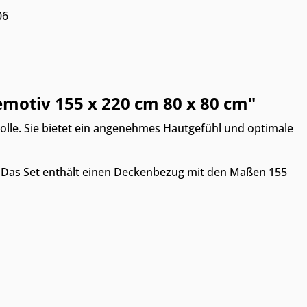
06
motiv 155 x 220 cm 80 x 80 cm"
lle. Sie bietet ein angenehmes Hautgefühl und optimale
. Das Set enthält einen Deckenbezug mit den Maßen 155
wünschten Wert ein oder benutze die Sc