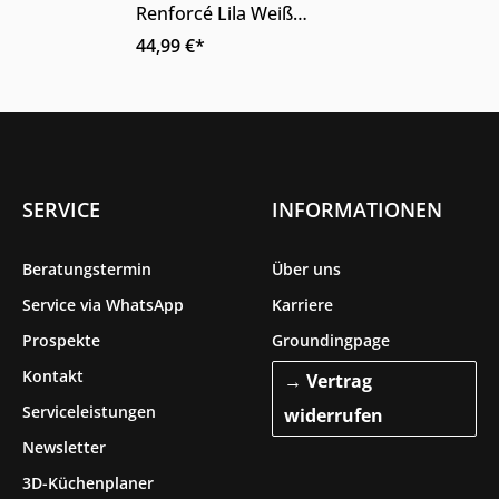
Renforcé Lila Weiß
Wendemotiv 155 x 220 cm
44,99 €*
80 x 80 cm
SERVICE
INFORMATIONEN
Beratungstermin
Über uns
Service via WhatsApp
Karriere
Prospekte
Groundingpage
Kontakt
→ Vertrag
Serviceleistungen
widerrufen
Newsletter
3D-Küchenplaner