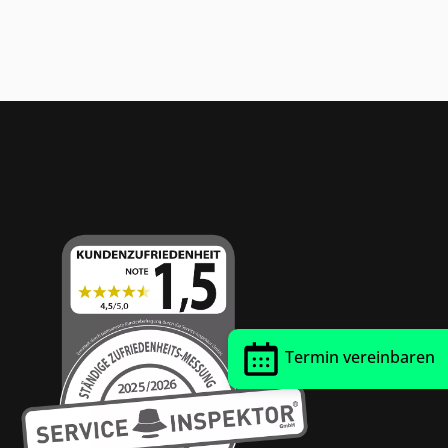
Thrust Siegel
Termin vereinbaren