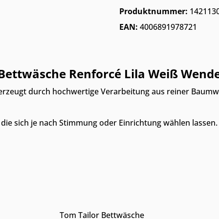
Produktnummer:
142113
EAN:
4006891978721
Bettwäsche Renforcé Lila Weiß Wende
berzeugt durch hochwertige Verarbeitung aus reiner Baumwo
die sich je nach Stimmung oder Einrichtung wählen lassen
Nur Online erhältlich
Produkt Anzahl: Gib den ge
Tom Tailor Bettwäsche