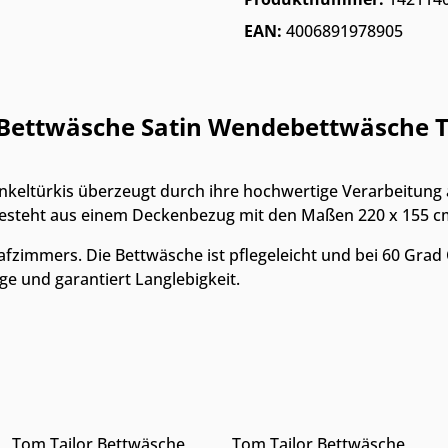
EAN:
4006891978905
 Bettwäsche Satin Wendebettwäsche 
nkeltürkis überzeugt durch ihre hochwertige Verarbeitung
besteht aus einem Deckenbezug mit den Maßen 220 x 155 c
lafzimmers. Die Bettwäsche ist pflegeleicht und bei 60 Gra
e und garantiert Langlebigkeit.
Nur Online erhältlich
Nur Online erhältlich
n Wert ein oder benutze die Schaltfläc
Gib den gewünschten Wert ein oder benu
Produkt Anzahl: Gib den gewünschten
Produkt Anzahl: 
Tom Tailor Bettwäsche
Tom Tailor Bettwäsche