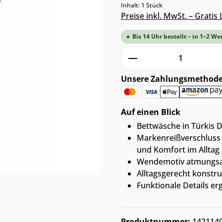
Inhalt:
1 Stück
Preise inkl. MwSt. – Grati
Bis 14 Uhr bestellt – in 1–2 We
Produkt Anzahl: G
Unsere Zahlungsmethod
Auf einen Blick
Bettwäsche in Türkis D
Markenreißverschluss 
und Komfort im Alltag
Wendemotiv atmungsak
Alltagsgerecht konstru
Funktionale Details er
Produktnummer:
142114