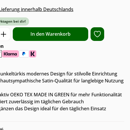
s Lieferung innerhalb Deutschlands
rktagen bei dir!
ib den gewünschten Wert ein oder benut
In den Warenkorb
en
unkeltürkis modernes Design für stilvolle Einrichtung
hautsympathische Satin-Qualität für langlebige Nutzung
tiv OEKO TEX MADE IN GREEN für mehr Funktionalität
iert zuverlässig im täglichen Gebrauch
gänzen das Design ideal für den täglichen Einsatz
06