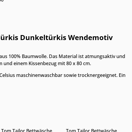
Türkis Dunkeltürkis Wendemotiv
 aus 100% Baumwolle. Das Material ist atmungsaktiv und
m und einem Kissenbezug mit 80 x 80 cm.
d Celsius maschinenwaschbar sowie trocknergeeignet. Ein
Nur Online erhältlich
Nur Online erhältlich
hen, um die Anzahl zu erhöhen oder zu 
tze die Schaltflächen, um die Anzahl 
 Wert ein oder benutze die Schaltfläch
Gib den gewünschten Wert ein oder benu
Produkt Anzahl: Gib den gewünschten 
Produkt Anzahl: G
Tom Tailor Bettwäsche
Tom Tailor Bettwäsche