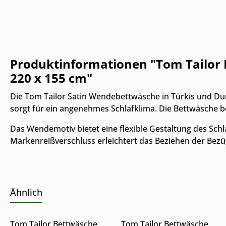
Produktinformationen "Tom Tailor
220 x 155 cm"
Die Tom Tailor Satin Wendebettwäsche in Türkis und Du
sorgt für ein angenehmes Schlafklima. Die Bettwäsche 
Das Wendemotiv bietet eine flexible Gestaltung des Sch
Markenreißverschluss erleichtert das Beziehen der Bezüg
Ähnlich
Nur Online erhältlich
Nur Online erhältlich
Produkt Anzahl: Gib den gewünschte
Produkt Anzahl: 
Tom Tailor Bettwäsche
Tom Tailor Bettwäsche