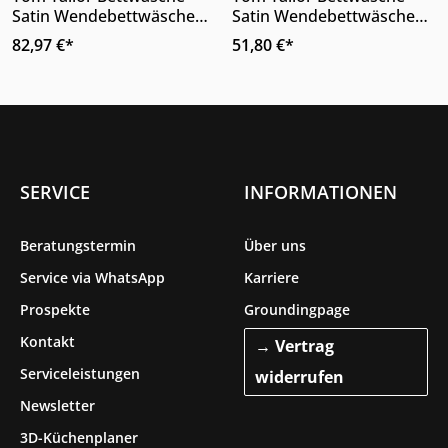
Satin Wendebettwäsche
Satin Wendebettwäsche
Dunkelgrau Wendemotiv
Türkis Dunkeltürkis
82,97 €*
51,80 €*
220 x 200 cm
Wendemotiv 220 x 155 cm
SERVICE
INFORMATIONEN
Beratungstermin
Über uns
Service via WhatsApp
Karriere
Prospekte
Groundingpage
Kontakt
→ Vertrag
Serviceleistungen
widerrufen
Newsletter
3D-Küchenplaner