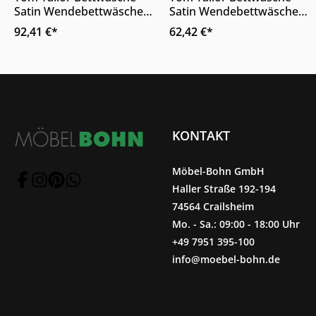
Satin Wendebettwäsche
Satin Wendebettwäsche
Dunkelbraun Beige
Dunkelgrau Grau
92,41 €*
62,42 €*
Wendemotiv 220 x 200 cm
Wendemotiv 220 x 155 cm
KONTAKT
Möbel-Bohn GmbH
Haller Straße 192-194
74564 Crailsheim
Mo. - Sa.: 09:00 - 18:00 Uhr
+49 7951 395-100
info@moebel-bohn.de