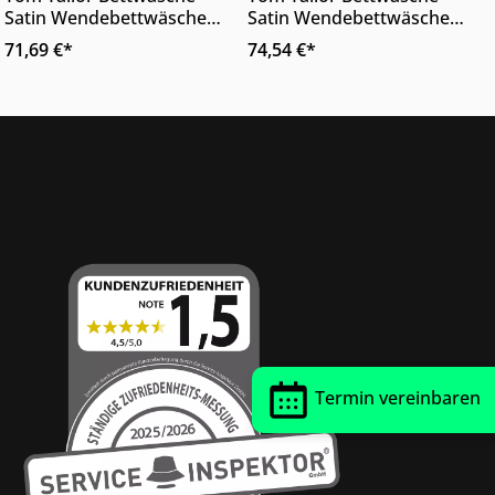
Satin Wendebettwäsche
Satin Wendebettwäsche
Dunkelorange Orange
Blau Weiß Wendemotiv
71,69 €*
74,54 €*
Wendemotiv 220 x 155 cm
220 x 155 cm
Thrust Siegel
Termin vereinbaren