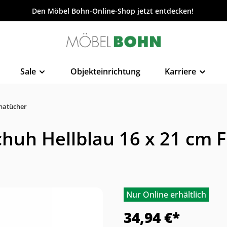
Den Möbel Bohn-Online-Shop jetzt entdecken!
Sale
Objekteinrichtung
Karriere
natücher
uh Hellblau 16 x 21 cm F
Nur Online erhältlich
34,94 €*