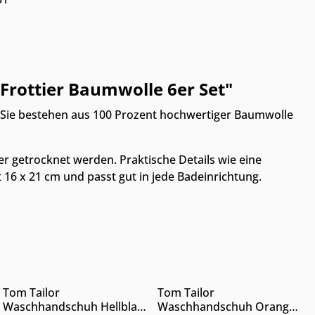
Frottier Baumwolle 6er Set"
t. Sie bestehen aus 100 Prozent hochwertiger Baumwolle
 getrocknet werden. Praktische Details wie eine
16 x 21 cm und passt gut in jede Badeinrichtung.
Nur Online erhältlich
Nur Online erhältlich
hen, um die Anzahl zu erhöhen oder zu 
tze die Schaltflächen, um die Anzahl 
 Wert ein oder benutze die Schaltfläch
Gib den gewünschten Wert ein oder benu
Produkt Anzahl: Gib den gewünschten 
Produkt Anzahl: G
Tom Tailor
Tom Tailor
Waschhandschuh Hellblau
Waschhandschuh Orange