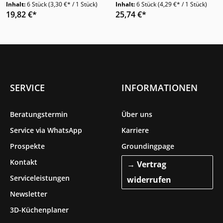
x 21 cm Frottier
21 cm Frottier Baumwolle
Inhalt:
6 Stück
(3,30 €* / 1 Stück)
Inhalt:
6 Stück
(4,29 €* / 1 Stück)
Baumwolle 6er Set
hochwertig
19,82 €*
25,74 €*
SERVICE
INFORMATIONEN
Beratungstermin
Über uns
Service via WhatsApp
Karriere
Prospekte
Groundingpage
Kontakt
→ Vertrag
Serviceleistungen
widerrufen
Newsletter
3D-Küchenplaner