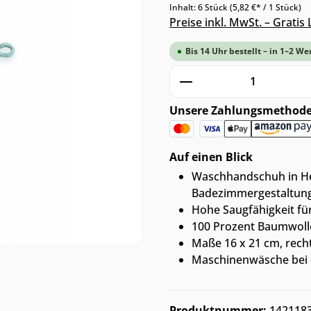
Inhalt:
6 Stück
(5,82 €* / 1 Stück)
Preise inkl. MwSt. – Grati
Bis 14 Uhr bestellt – in 1–2 We
Produkt Anzahl: G
Unsere Zahlungsmethod
Auf einen Blick
Waschhandschuh in Hel
Badezimmergestaltun
Hohe Saugfähigkeit für
100 Prozent Baumwoll
Maße 16 x 21 cm, rech
Maschinenwäsche bei 6
Produktnummer:
142118