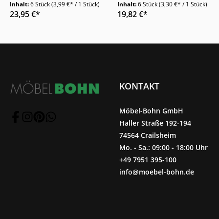
Weiß Frottier Baumwolle
Beige Frottier Baumwolle
Inhalt:
6 Stück
(3,99 €* / 1 Stück)
Inhalt:
6 Stück
(3,30 €* / 1 Stück)
16 x 21 cm
16 x 21 cm
23,95 €*
19,82 €*
KONTAKT
Möbel-Bohn GmbH
Haller Straße 192-194
74564 Crailsheim
Mo. - Sa.: 09:00 - 18:00 Uhr
+49 7951 395-100
info@moebel-bohn.de