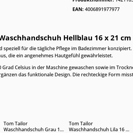
EAN:
4006891977977
Waschhandschuh Hellblau 16 x 21 cm 
d speziell für die tägliche Pflege im Badezimmer konzipier
us, die ein angenehmes Hautgefühl gewährleistet.
Grad Celsius in der Maschine gewaschen sowie im Trockner
änzen das funktionale Design. Die rechteckige Form misst 
Nur Online erhältlich
Nur Online erhältlich
n Wert ein oder benutze die Schaltfläc
Gib den gewünschten Wert ein oder benu
Produkt Anzahl: Gib den gewünschten
Produkt Anzahl: 
Tom Tailor
Tom Tailor
Waschhandschuh Grau 16
Waschhandschuh Lila 16 x