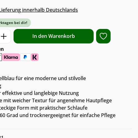
s Lieferung innerhalb Deutschlands
rktagen bei dir!
ib den gewünschten Wert ein oder benut
In den Warenkorb
en
lblau für eine moderne und stilvolle
g
 effektive und langlebige Nutzung
e mit weicher Textur für angenehme Hautpflege
teckige Form mit praktischer Schlaufe
0 Grad und trocknergeeignet für einfache Pflege
31