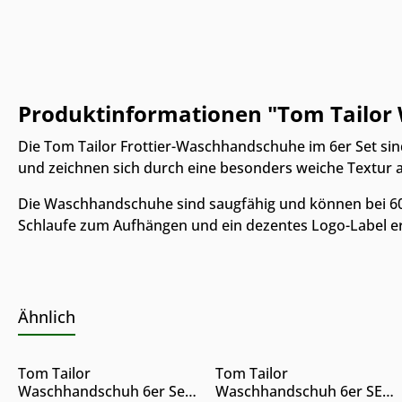
Produktinformationen "Tom Tailor 
Die Tom Tailor Frottier-Waschhandschuhe im 6er Set sin
und zeichnen sich durch eine besonders weiche Textur a
Die Waschhandschuhe sind saugfähig und können bei 60 
Schlaufe zum Aufhängen und ein dezentes Logo-Label erg
Ähnlich
Nur Online erhältlich
Nur Online erhältlich
Produkt Anzahl: Gib den gewünschte
Produkt Anzahl: 
Tom Tailor
Tom Tailor
Waschhandschuh 6er Set
Waschhandschuh 6er SET