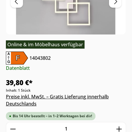
Online & im Möbelhaus verfügbar
A
F
14043802
G
Datenblatt
39,80 €*
Inhalt:
1 Stück
Preise inkl. MwSt. – Gratis Lieferung innerhalb
Deutschlands
Bis 14 Uhr bestellt – in 1–2 Werktagen bei dir!
Produkt Anzahl: Gib den gewünschten We