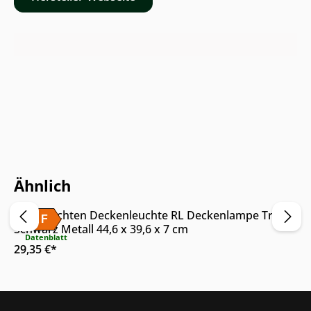
Online & im Möbelhaus verfügbar
Ähnlich
Trio Leuchten Deckenleuchte RL Deckenlampe Trail
A
F
Schwarz Metall 44,6 x 39,6 x 7 cm
G
Datenblatt
29,35 €*